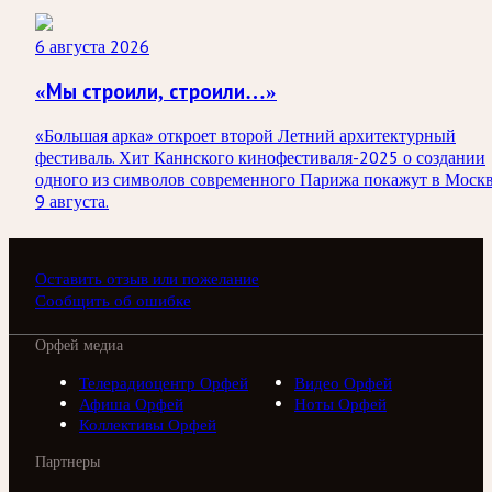
6 августа 2026
«Мы строили, строили…»
«Большая арка» откроет второй Летний архитектурный
фестиваль. Хит Каннского кинофестиваля-2025 о создании
одного из символов современного Парижа покажут в Моск
9 августа.
Оставить отзыв или пожелание
Сообщить об ошибке
Орфей медиа
Телерадиоцентр Орфей
Видео Орфей
Афиша Орфей
Ноты Орфей
Коллективы Орфей
Партнеры