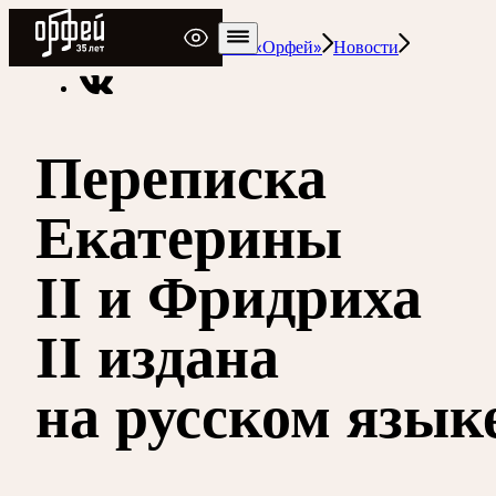
Радио Орфей
Радио классической музыки «Орфей»
Новости
Переписка
Екатерины
II и Фридриха
II издана
на русском язык