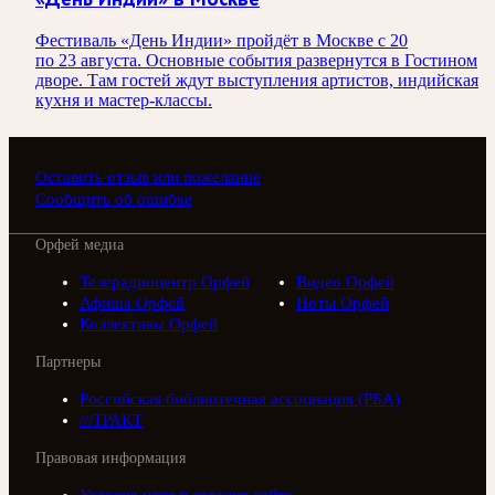
Фестиваль «День Индии» пройдёт в Москве с 20
по 23 августа. Основные события развернутся в Гостином
дворе. Там гостей ждут выступления артистов, индийская
кухня и мастер-классы.
Оставить отзыв или пожелание
Сообщить об ошибке
Орфей медиа
Телерадиоцентр Орфей
Видео Орфей
Афиша Орфей
Ноты Орфей
Коллективы Орфей
Партнеры
Российская библиотечная ассоциация (РБА)
///ТРАКТ
Правовая информация