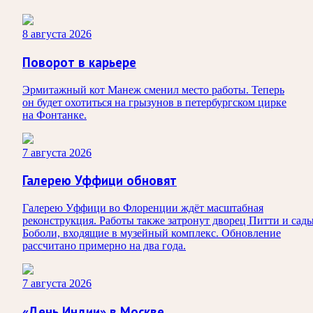
8 августа 2026
Поворот в карьере
Эрмитажный кот Манеж сменил место работы. Теперь
он будет охотиться на грызунов в петербургском цирке
на Фонтанке.
7 августа 2026
Галерею Уффици обновят
Галерею Уффици во Флоренции ждёт масштабная
реконструкция. Работы также затронут дворец Питти и сад
Боболи, входящие в музейный комплекс. Обновление
рассчитано примерно на два года.
7 августа 2026
«День Индии» в Москве