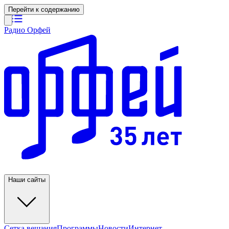
Перейти к содержанию
Радио Орфей
Наши сайты
Сетка вещания
Программы
Новости
Интернет-