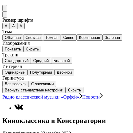
Размер шрифта
А
A
A
Тема
Обычная
Светлая
Темная
Синяя
Коричневая
Зеленая
Изображения
Показать
Скрыть
Трекинг
Стандартный
Средний
Большой
Интервал
Одинарный
Полуторный
Двойной
Гарнитура
Без засечек
С засечками
Вернуть стандартные настройки
Скрыть
Радио классической музыки «Орфей»
Новости
Киноклассика в Консерватории