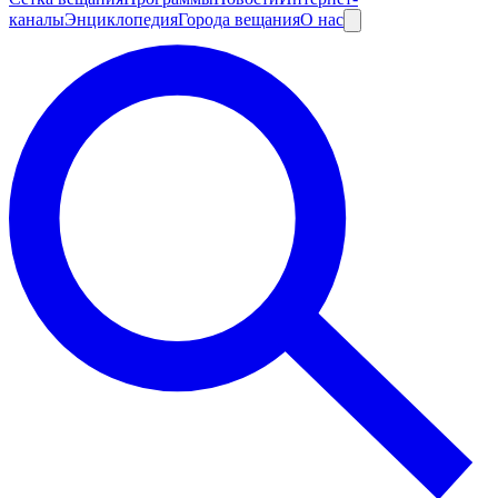
каналы
Энциклопедия
Города вещания
О нас