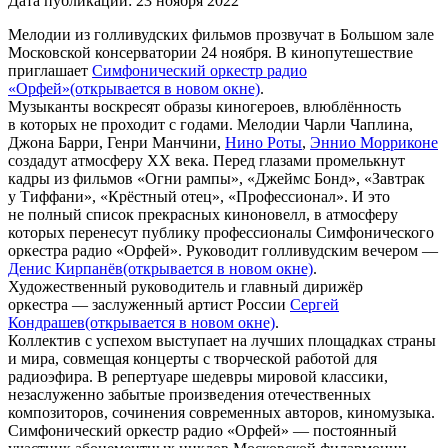
Дата публикации:
23 ноября 2022
Мелодии из голливудских фильмов прозвучат в Большом зале
Московской консерватории 24 ноября. В кинопутешествие
приглашает
Симфонический оркестр радио
«Орфей»
(открывается в новом окне)
.
Музыканты воскресят образы киногероев, влюблённость
в которых не проходит с годами. Мелодии Чарли Чаплина,
Джона Барри, Генри Манчини,
Нино Роты
,
Эннио Морриконе
создадут атмосферу ХХ века. Перед глазами промелькнут
кадры из фильмов «Огни рампы», «Джеймс Бонд», «Завтрак
у Тиффани», «Крёстный отец», «Профессионал». И это
не полный список прекрасных киноновелл, в атмосферу
которых перенесут публику профессионалы Симфонического
оркестра радио «Орфей». Руководит голливудским вечером —
Денис Кирпанёв
(открывается в новом окне)
.
Художественный руководитель и главный дирижёр
оркестра — заслуженный артист России
Сергей
Кондрашев
(открывается в новом окне)
.
Коллектив с успехом выступает на лучших площадках страны
и мира, совмещая концерты с творческой работой для
радиоэфира. В репертуаре шедевры мировой классики,
незаслуженно забытые произведения отечественных
композиторов, сочинения современных авторов, киномузыка.
Симфонический оркестр радио «Орфей» — постоянный