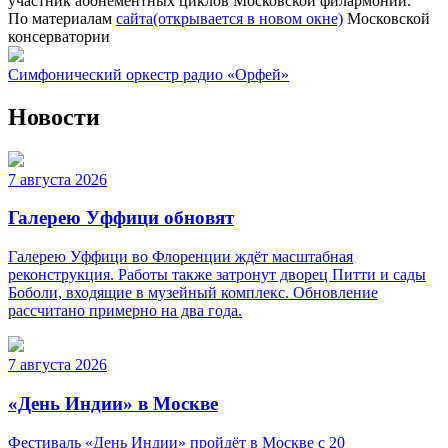
участник абонементных циклов Московской филармонии.
По материалам
сайта
(открывается в новом окне)
Московской
консерватории
Симфонический оркестр радио «Орфей»
Новости
7 августа 2026
Галерею Уффици обновят
Галерею Уффици во Флоренции ждёт масштабная
реконструкция. Работы также затронут дворец Питти и сады
Боболи, входящие в музейный комплекс. Обновление
рассчитано примерно на два года.
7 августа 2026
«День Индии» в Москве
Фестиваль «День Индии» пройдёт в Москве с 20