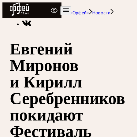
Радио Орфей
Радио классической музыки «Орфей»
Новости
Евгений
Миронов
и Кирилл
Серебренников
покидают
Фестиваль