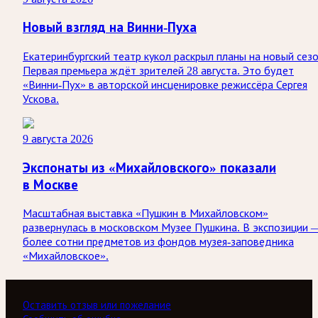
Новый взгляд на Винни-Пуха
Екатеринбургский театр кукол раскрыл планы на новый сезо
Первая премьера ждёт зрителей 28 августа. Это будет
«Винни-Пух» в авторской инсценировке режиссёра Сергея
Ускова.
9 августа 2026
Экспонаты из «Михайловского» показали
в Москве
Масштабная выставка «Пушкин в Михайловском»
развернулась в московском Музее Пушкина. В экспозиции 
более сотни предметов из фондов музея-заповедника
«Михайловское».
Оставить отзыв или пожелание