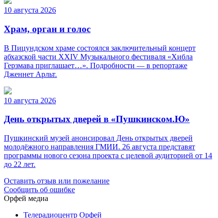
10 августа 2026
Храм, орган и голос
В Пицундском храме состоялся заключительный концерт
абхазской части XXIV Музыкального фестиваля «Хибла
Герзмава приглашает…». Подробности — в репортаже
Дженнет Арльт.
10 августа 2026
День открытых дверей в «Пушкинском.Ю»
Пушкинский музей анонсировал День открытых дверей
молодёжного направления ГМИИ. 26 августа представят
программы нового сезона проекта с целевой аудиторией от 14
до 22 лет.
Оставить отзыв или пожелание
Сообщить об ошибке
Орфей медиа
Телерадиоцентр Орфей