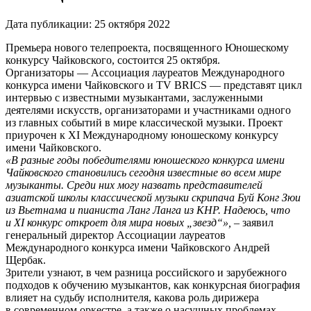
Дата публикации:
25 октября 2022
Премьера нового телепроекта, посвященного Юношескому
конкурсу Чайковского, состоится 25 октября.
Организаторы — Ассоциация лауреатов Международного
конкурса имени Чайковского и TV BRICS — представят цикл
интервью с известными музыкантами, заслуженными
деятелями искусств, организаторами и участниками одного
из главных событий в мире классической музыки. Проект
приурочен к XI Международному юношескому конкурсу
имени Чайковского.
«В разные годы победителями юношеского конкурса имени
Чайковского становились сегодня известные во всем мире
музыканты. Среди них могу назвать представителей
азиатской школы классической музыки скрипача Буй Конг Зюи
из Вьетнама и пианиста Ланг Ланга из КНР. Надеюсь, что
и XI конкурс откроет для мира новых „звезд“», –
заявил
генеральный директор Ассоциации лауреатов
Международного конкурса имени Чайковского Андрей
Щербак.
Зрители узнают, в чем разница российского и зарубежного
подходов к обучению музыкантов, как конкурсная биография
влияет на судьбу исполнителя, какова роль дирижера
в современном оркестре, а также о насущных проблемах