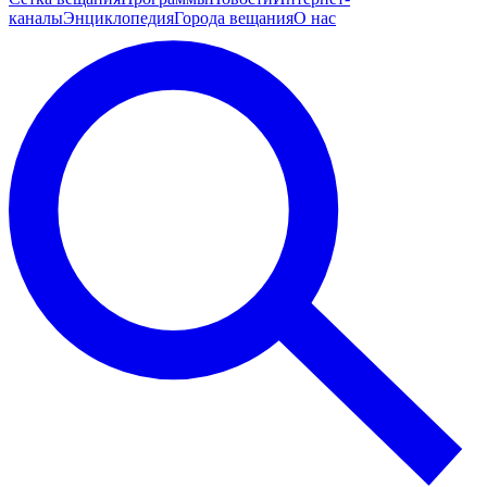
каналы
Энциклопедия
Города вещания
О нас