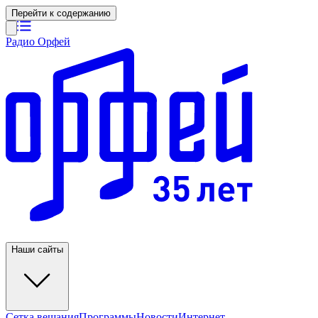
Перейти к содержанию
Радио Орфей
Наши сайты
Сетка вещания
Программы
Новости
Интернет-