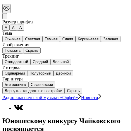
Размер шрифта
А
A
A
Тема
Обычная
Светлая
Темная
Синяя
Коричневая
Зеленая
Изображения
Показать
Скрыть
Трекинг
Стандартный
Средний
Большой
Интервал
Одинарный
Полуторный
Двойной
Гарнитура
Без засечек
С засечками
Вернуть стандартные настройки
Скрыть
Радио классической музыки «Орфей»
Новости
Юношескому конкурсу Чайковского
посвящается