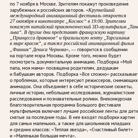
по 7 ноября в Москве. Зрителям покажут произведения
зарубежных и российских авторов. «
Крупнейший
международный анимационный фестиваль откроется
27 октября в кинотеатре „Космос“ в 19:00. Зрителям
покажут китайский приключенческий 3D-мультфильм „Тан
льва“. В другие дни представят французскую картину
„Принцесса драконов“ и бразильскую ленту „Тарсилинья
в мире красок“, а также российский анимационный фильм
„Финник“ Дениса Чернова
», — говорится в сообщении
на портале мэра Москвы. Кроме того, можно будет
посмотреть документальную анимацию. Подборка «Мой
папа, моя мама» посвящена родителям, дедушкам
и бабушкам авторов. Подборка «Все сложно» рассказывае
о проблемах, которые интересуют режиссеров, снимающих
анимадок. Она объединяет в себе исторические сюжеты,
личные истории, небольшие исследования, журналистские
расследования и познавательные ролики. Внеконкурсная
благотворительная программа Большого фестиваля
мультфильмов включает лучшие российские ленты для дете
снятые за последние годы. В нее входят подборки картин
для самых маленьких, а также для школьников младших
и средних классов: «Теплая звезда», «Счастливый билет»
и «Маленькая большая мечта».