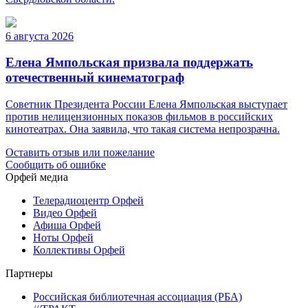
6 августа 2026
Елена Ямпольская призвала поддержать
отечественный кинематограф
Советник Президента России Елена Ямпольская выступает
против нелицензионных показов фильмов в российских
кинотеатрах. Она заявила, что такая система непрозрачна.
Оставить отзыв или пожелание
Сообщить об ошибке
Орфей медиа
Телерадиоцентр Орфей
Видео Орфей
Афиша Орфей
Ноты Орфей
Коллективы Орфей
Партнеры
Российская библиотечная ассоциация (РБА)