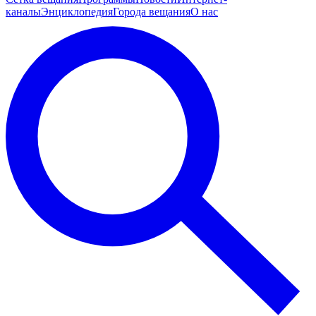
каналы
Энциклопедия
Города вещания
О нас