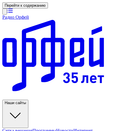
Перейти к содержанию
Радио Орфей
Наши сайты
Сетка вещания
Программы
Новости
Интернет-