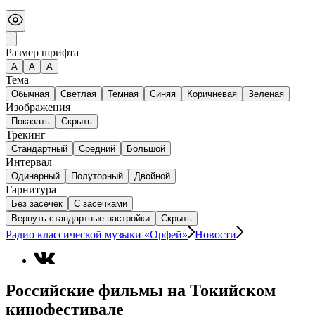
Размер шрифта
А
A
A
Тема
Обычная
Светлая
Темная
Синяя
Коричневая
Зеленая
Изображения
Показать
Скрыть
Трекинг
Стандартный
Средний
Большой
Интервал
Одинарный
Полуторный
Двойной
Гарнитура
Без засечек
С засечками
Вернуть стандартные настройки
Скрыть
Радио классической музыки «Орфей»
Новости
Российские фильмы на Токийском
кинофестивале