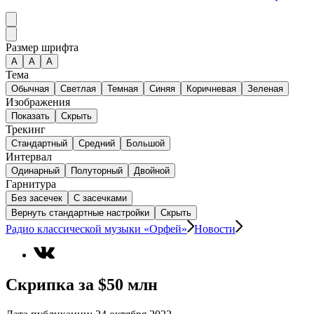
Размер шрифта
А
A
A
Тема
Обычная
Светлая
Темная
Синяя
Коричневая
Зеленая
Изображения
Показать
Скрыть
Трекинг
Стандартный
Средний
Большой
Интервал
Одинарный
Полуторный
Двойной
Гарнитура
Без засечек
С засечками
Вернуть стандартные настройки
Скрыть
Радио классической музыки «Орфей»
Новости
Скрипка за $50 млн