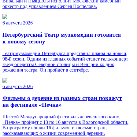
Вивальди и Пьяццолы исполнит Московский камерный
оркестр под управлением Сергея Поспелова.
6 августа 2026
Петербургский Театр музкомедии готовится
к новому сезону
Театр музкомедии Петербурга представил планы на новый,
98-й сезон. Одним из главных событий станет гала-концерт
звёзд оперетты Северной столицы и Венгрии ко дню
рождения театра. Он пройдёт в сентябре.
6 августа 2026
Фильмы о деревне из разных стран покажут
на фестивале «Печка»
Шестой Международный фестиваль деревенского кино
«Печка» пройдёт с 13 по 16 августа в Вологодской области.
В программу вошли 16 фильмов из восьми стран,
рассказывающих о жизни современной деревни.