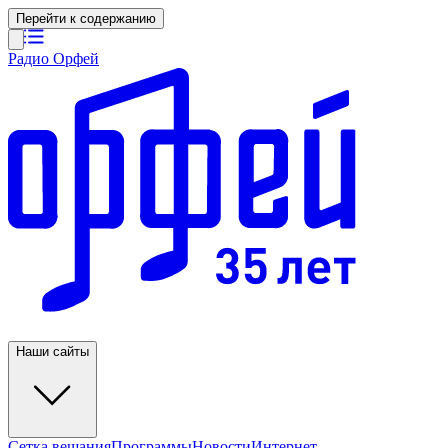
Перейти к содержанию
Радио Орфей
Наши сайты
Сетка вещания
Программы
Новости
Интернет-