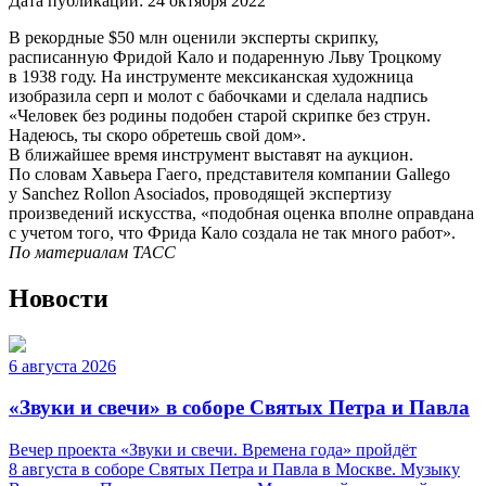
Дата публикации:
24 октября 2022
В рекордные $50 млн оценили эксперты скрипку,
расписанную Фридой Кало и подаренную Льву Троцкому
в 1938 году. На инструменте мексиканская художница
изобразила серп и молот с бабочками и сделала надпись
«Человек без родины подобен старой скрипке без струн.
Надеюсь, ты скоро обретешь свой дом».
В ближайшее время инструмент выставят на аукцион.
По словам Хавьера Гаего, представителя компании Gallego
y Sanchez Rollon Asociados, проводящей экспертизу
произведений искусства, «подобная оценка вполне оправдана
с учетом того, что Фрида Кало создала не так много работ».
По материалам ТАСС
Новости
6 августа 2026
«Звуки и свечи» в соборе Святых Петра и Павла
Вечер проекта «Звуки и свечи. Времена года» пройдёт
8 августа в соборе Святых Петра и Павла в Москве. Музыку