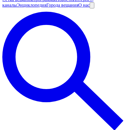
каналы
Энциклопедия
Города вещания
О нас