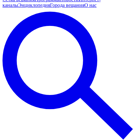
каналы
Энциклопедия
Города вещания
О нас