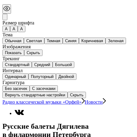
Размер шрифта
А
A
A
Тема
Обычная
Светлая
Темная
Синяя
Коричневая
Зеленая
Изображения
Показать
Скрыть
Трекинг
Стандартный
Средний
Большой
Интервал
Одинарный
Полуторный
Двойной
Гарнитура
Без засечек
С засечками
Вернуть стандартные настройки
Скрыть
Радио классической музыки «Орфей»
Новости
Русские балеты Дягилева
в филармонии Петербурга