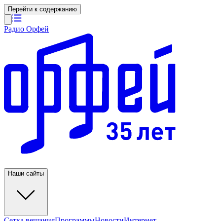
Перейти к содержанию
Радио Орфей
Наши сайты
Сетка вещания
Программы
Новости
Интернет-