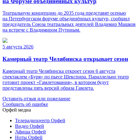
на Форуме объединённых культур
Театральную концепцию до 2035 года представят осенью
на Петербургском форуме объединённых культур, сообщил
председатель Союза театральных деятелей Владимир Машков
на встрече с Владимиром Путиным.
5 августа 2026
Камерный театр Челябинска открывает сезон
Камерный театр Челябинска откроет сезон 6 августа
спектаклем «Буря» по пьесе Шекспира. Параллельно театр
готовит проект «Гамлетомания», в котором будут
представлены пять версий образа Гамлета.
Оставить отзыв или пожелание
Сообщить об ошибке
Орфей медиа
Телерадиоцентр Орфей
Видео Орфей
Афиша Орфей
Ноты Орфей