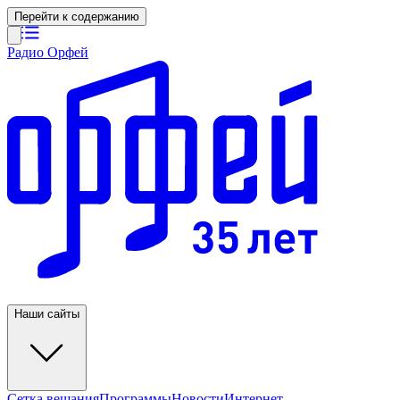
Перейти к содержанию
Радио Орфей
Наши сайты
Сетка вещания
Программы
Новости
Интернет-