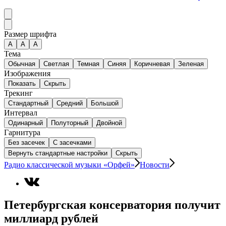
Размер шрифта
А
A
A
Тема
Обычная
Светлая
Темная
Синяя
Коричневая
Зеленая
Изображения
Показать
Скрыть
Трекинг
Стандартный
Средний
Большой
Интервал
Одинарный
Полуторный
Двойной
Гарнитура
Без засечек
С засечками
Вернуть стандартные настройки
Скрыть
Радио классической музыки «Орфей»
Новости
Петербургская консерватория получит
миллиард рублей