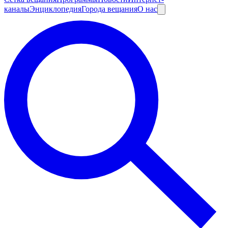
каналы
Энциклопедия
Города вещания
О нас