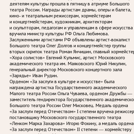
деятелям культуры прошла в пятницу в атриуме Большого
театра России. Награды артистам драмы, оперы и балета,
кино- и театральным режиссерам, хормейстерам
и концертмейстерам, художникам, архитекторам
и скульпторам, педагогам и управленцам в сфере искусства
вручила министр культуры РФ Ольга Любимова.
Заслуженными артистами РФ объявлены артист-вокалист
Большого театра Олег Долгов и концертмейстер группы
вторых скрипок театра Роман Янчишин, главный хормейсте
«Хора солистов» Евгений Кульмис, артист Московского
академического театра им. Маяковского Юрий Никулин,
генеральный директор Московского концертного зала
«Зарядье» Иван Рудин.
Орденом «За заслуги в культуре и искусстве» была
награждена артистка Государственного академического
Малого театра России Ольга Чуваева, орденом Дружбы —
заместитель гендиректора Государственного академическо
Большого театра России Олег Мисковец. Медаль ордена
«За заслуги перед Отечеством» I степени вручена режиссер
постановщику Московского государственного театра
«Ленком Марка Захарова» Игорю Фокину, а медаль ордена
«За заслуги перед Отечеством» II степени — хормейстеру