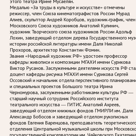
этого театра Ирине Мусаелян.
Медалью «За труды в культуре и искусстве» отмечены
режиссер, член Союза кинематографистов России Мурад
Алиев, скульптор Андрей Коробцов, художник-график, член
Московского Союза художников Анатолий Кулинич,
художник Творческого союза художников России Адольф
Лохин, заведующий отделом дерева Государственного муз
истории российской литературы имени Даля Николай
Прохоров, архитектор Константин Фомин.
Звания «Народный художник РФ» удостоен профессор
кафедры живописи и композиции МГАХИ имени Сурикова
Виктор Русанов. Заслуженными деятелями искусств РФ ста
доцент кафедры рисунка МГАХИ имени Сурикова Сергей
Оссовский и начальник отдела перспективного планирован
и специальных проектов Большого театра Ирина
Черномурова, заслуженными работниками культуры РФ —
старший научный сотрудник Российского института
театрального искусства — ГИТИС Анатолий Ахреев,
заведующий отделом книжных фондов ГМИРЛИ им. Даля
Александр Бобосов и заведующий отделом рукописных
фондов Евгения Варенцова, преподаватель теоретическог
отделения Центральной музыкальной школы при Московск
государственной консерватории им. Чайковского Екатерин