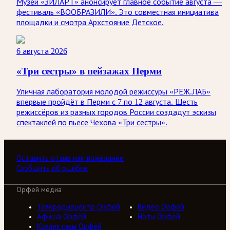
Музей «ЗИЛАРТ» анонсирует главное событие августа —
фестиваль «ВООБРАЗИЛИ». Это совместная инициатива
площадки и смотра Архстояние Детское.
6 августа 2026
«Три сестры» в пейзажах Перми
Уличная лаборатория молодой режиссуры «РЕЖ.ЛАБ»
впервые пройдёт в Перми с 7 по 12 августа. Шесть
режиссёров из разных городов России создадут эскизы
спектаклей по пьесе Чехова «Три сестры».
Оставить отзыв или пожелание
Сообщить об ошибке
Орфей медиа
Телерадиоцентр Орфей
Видео Орфей
Афиша Орфей
Ноты Орфей
Коллективы Орфей