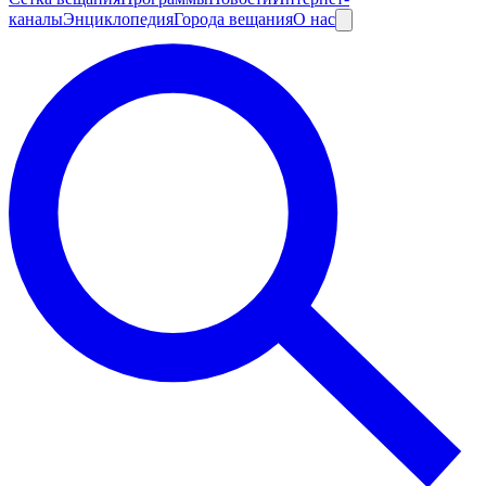
каналы
Энциклопедия
Города вещания
О нас