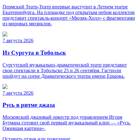
Пермский Театр-Театр впервые выступит в Летнем театре
Екатеринбурга. На площадке под открытым небом коллектив
представит спектакль-концерт «Мюзик-Холл» с фрагментами
из мировых мюзиклов.
7 августа 2026
Из Сургута в Тобольск
Сургутский музыкально-драматический театр представит
свои спектакли в Тобольске 25 и 26 сентября. Гастроли
пройдут на сцене Драматического театра имени Ершова.
7 августа 2026
Русь в ритме джаза
Московский джазовый оркестр под управлением Игоря
Бутмана готовит свой первый музыкальный клип — «Русь.
Ожившая картина».
Оставить отзыв или пожелание