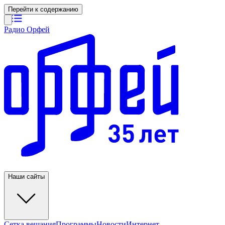
Перейти к содержанию
Радио Орфей
Наши сайты
Сетка вещания
Программы
Новости
Интернет-