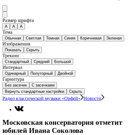
Размер шрифта
А
A
A
Тема
Обычная
Светлая
Темная
Синяя
Коричневая
Зеленая
Изображения
Показать
Скрыть
Трекинг
Стандартный
Средний
Большой
Интервал
Одинарный
Полуторный
Двойной
Гарнитура
Без засечек
С засечками
Вернуть стандартные настройки
Скрыть
Радио классической музыки «Орфей»
Новости
Московская консерватория отметит
юбилей Ивана Соколова