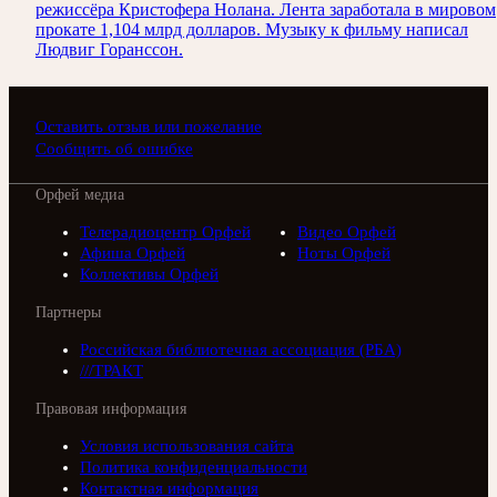
режиссёра Кристофера Нолана. Лента заработала в мировом
прокате 1,104 млрд долларов. Музыку к фильму написал
Людвиг Горанссон.
Оставить отзыв или пожелание
Сообщить об ошибке
Орфей медиа
Телерадиоцентр Орфей
Видео Орфей
Афиша Орфей
Ноты Орфей
Коллективы Орфей
Партнеры
Российская библиотечная ассоциация (РБА)
///ТРАКТ
Правовая информация
Условия использования сайта
Политика конфиденциальности
Контактная информация