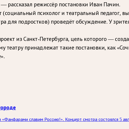
— рассказал режиссёр постановки Иван Пачин.
 (социальный психолог и театральный педагог, в
тра для подростков) проведёт обсуждение. У зрит
роект из Санкт-Петербурга, цель которого — созд
му театру принадлежат такие постановки, как «Соч
».
городе
 «Фанфарами славим Россию!». Концерт смотра состоялся 5 ав