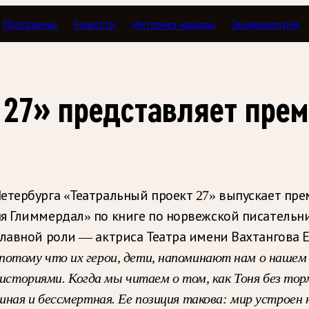
Программы
Новости
Интернет-каналы
Энциклопедия
 27» представляет прем
тербурга «Театральный проект 27» выпускает прем
ня Глиммердал» по книге по норвежской писатель
главной роли — актриса Театра имени Вахтангова 
отому что их герои, дети, напоминают нам о нашем
с историями. Когда мы читаем о том, как Тоня без то
ная и бессмертная. Ее позиция такова: мир устроен н