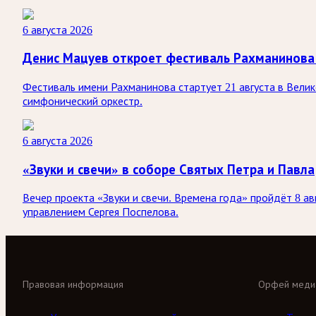
6 августа 2026
Денис Мацуев откроет фестиваль Рахманинова
Фестиваль имени Рахманинова стартует 21 августа в Вели
симфонический оркестр.
6 августа 2026
«Звуки и свечи» в соборе Святых Петра и Павла
Вечер проекта «Звуки и свечи. Времена года» пройдёт 8 а
управлением Сергея Поспелова.
Правовая информация
Орфей меди