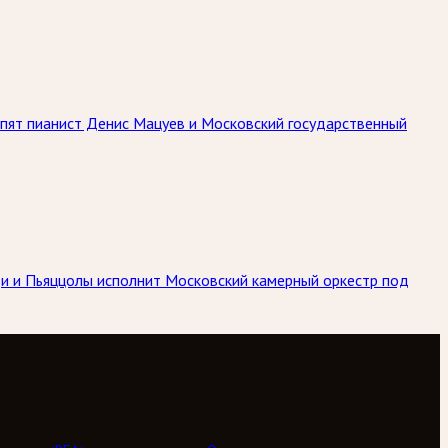
упят пианист Денис Мацуев и Московский государственный
ьди и Пьяццолы исполнит Московский камерный оркестр под