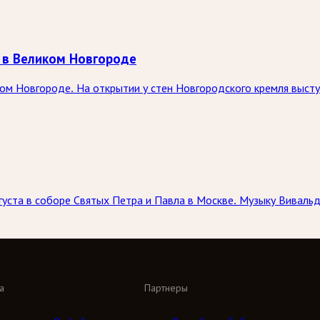
 в Великом Новгороде
ком Новгороде. На открытии у стен Новгородского кремля выст
вгуста в соборе Святых Петра и Павла в Москве. Музыку Вивал
а
Партнеры