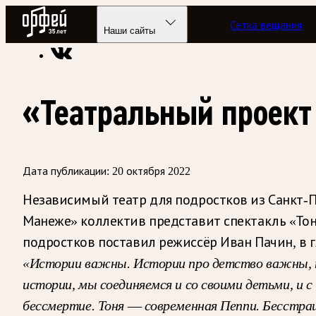
Радио Орфей
Сетка вещания
Радио классической музыки «Орфей»
Новости
Наши сайты
«Театральный проект
Дата публикации:
20 октября 2022
Независимый театр для подростков из Санкт-Пе
Манеже» коллектив представит спектакль «То
подростков поставил режиссёр Иван Пачин, в 
«Истории важны. Истории про детство важны, п
истории, мы соединяемся и со своими детьми, и 
бессмертие. Тоня
—
современная Пеппи. Бесстраш