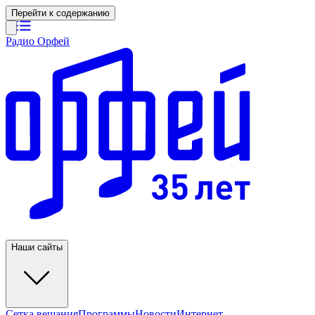
Перейти к содержанию
Радио Орфей
Наши сайты
Сетка вещания
Программы
Новости
Интернет-