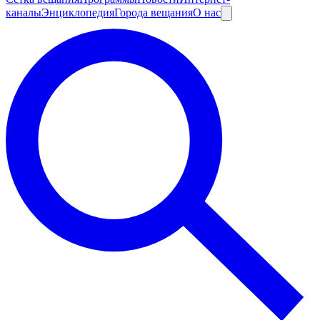
каналы
Энциклопедия
Города вещания
О нас