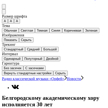
Размер шрифта
А
A
A
Тема
Обычная
Светлая
Темная
Синяя
Коричневая
Зеленая
Изображения
Показать
Скрыть
Трекинг
Стандартный
Средний
Большой
Интервал
Одинарный
Полуторный
Двойной
Гарнитура
Без засечек
С засечками
Вернуть стандартные настройки
Скрыть
Радио классической музыки «Орфей»
Новости
Белгородскому академическому хору
исполняется 30 лет