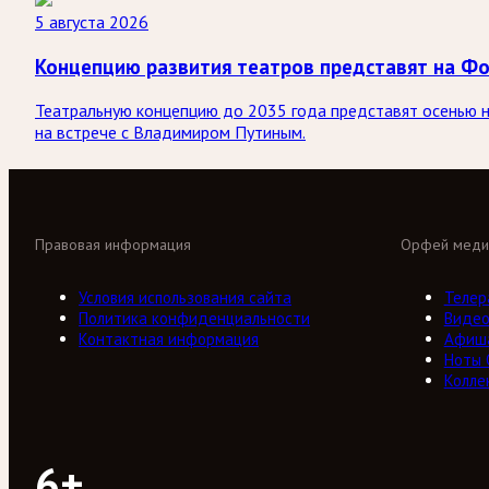
5 августа 2026
Концепцию развития театров представят на Ф
Театральную концепцию до 2035 года представят осенью 
на встрече с Владимиром Путиным.
Правовая информация
Орфей меди
Условия использования сайта
Телер
Политика конфиденциальности
Виде
Контактная информация
Афиш
Ноты
Колле
6+