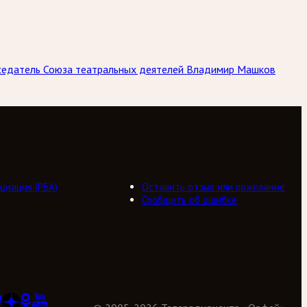
дседатель Союза театральных деятелей Владимир Машков
циация (РБА)
Оставить отзыв или пожелание
Сообщить об ошибке