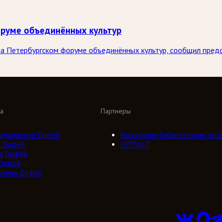
оруме объединённых культур
на Петербургском форуме объединённых культур, сообщил пре
а
Партнеры
адиоцентр Орфей
Российская библиотечная ассо
о Орфей
///ТРАКТ
а Орфей
 Орфей
ктивы Орфей