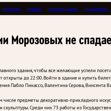
Программы
Новости
Интернет-каналы
Энциклопедия
ии Морозовых не спада
авного здания, чтобы все желающие успели посет
т открыты до 22:00. Войти в здание и купить биле
ния Пабло Пикассо, Валентина Серова, Винсента Ва
том числе предметы декоративно-прикладного искус
 скульптуры. Среди них 73 работы из Государстве