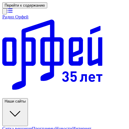
Перейти к содержанию
Радио Орфей
Наши сайты
Сетка вещания
Программы
Новости
Интернет-