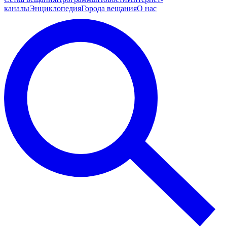
каналы
Энциклопедия
Города вещания
О нас