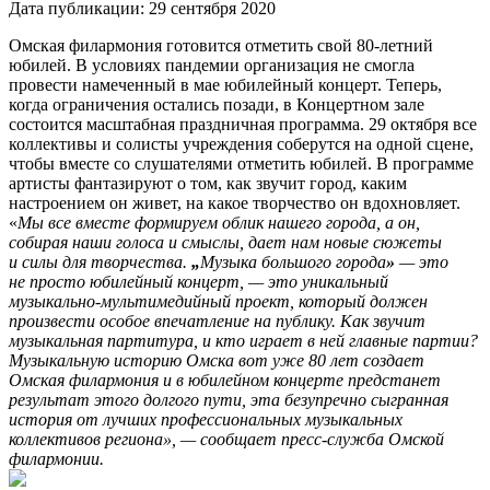
Дата публикации:
29 сентября 2020
Омская филармония готовится отметить свой 80-летний
юбилей. В условиях пандемии организация не смогла
провести намеченный в мае юбилейный концерт. Теперь,
когда ограничения остались позади, в Концертном зале
состоится масштабная праздничная программа. 29 октября все
коллективы и солисты учреждения соберутся на одной сцене,
чтобы вместе со слушателями отметить юбилей. В программе
артисты фантазируют о том, как звучит город, каким
настроением он живет, на какое творчество он вдохновляет.
«
Мы все вместе формируем облик нашего города, а он,
собирая наши голоса и смыслы, дает нам новые сюжеты
и силы для творчества.
„
Музыка большого города
»
— это
не просто юбилейный концерт, — это уникальный
музыкально-мультимедийный проект, который должен
произвести особое впечатление на публику. Как звучит
музыкальная партитура, и кто играет в ней главные партии?
Музыкальную историю Омска вот уже 80 лет создает
Омская филармония и в юбилейном концерте предстанет
результат этого долгого пути, эта безупречно сыгранная
история от лучших профессиональных музыкальных
коллективов региона», — сообщает пресс-служба Омской
филармонии.