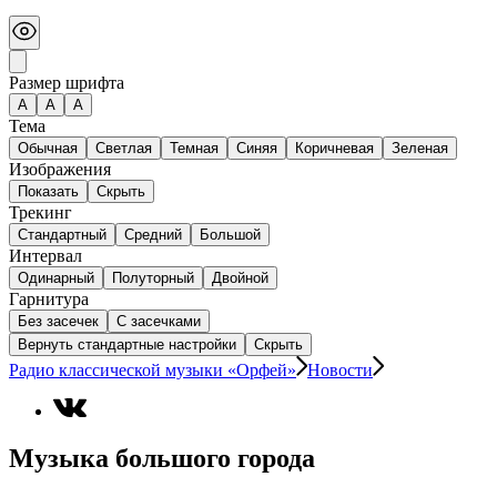
Размер шрифта
А
A
A
Тема
Обычная
Светлая
Темная
Синяя
Коричневая
Зеленая
Изображения
Показать
Скрыть
Трекинг
Стандартный
Средний
Большой
Интервал
Одинарный
Полуторный
Двойной
Гарнитура
Без засечек
С засечками
Вернуть стандартные настройки
Скрыть
Радио классической музыки «Орфей»
Новости
Музыка большого города