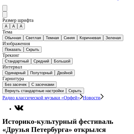
Размер шрифта
А
A
A
Тема
Обычная
Светлая
Темная
Синяя
Коричневая
Зеленая
Изображения
Показать
Скрыть
Трекинг
Стандартный
Средний
Большой
Интервал
Одинарный
Полуторный
Двойной
Гарнитура
Без засечек
С засечками
Вернуть стандартные настройки
Скрыть
Радио классической музыки «Орфей»
Новости
Историко-культурный фестиваль
«Друзья Петербурга» открылся