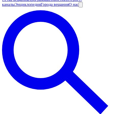
каналы
Энциклопедия
Города вещания
О нас