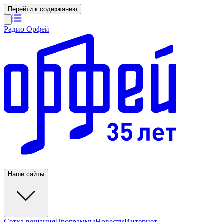
Перейти к содержанию
Радио Орфей
Наши сайты
Сетка вещания
Программы
Новости
Интернет-