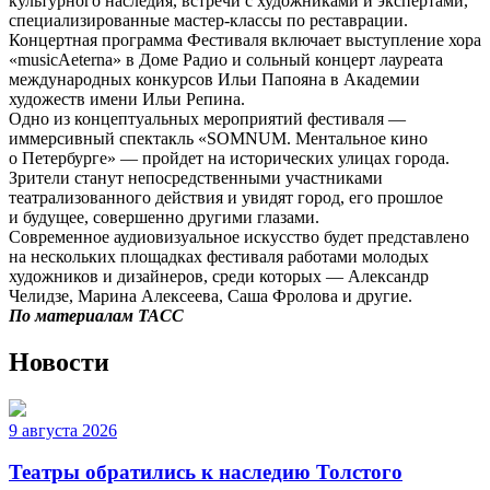
культурного наследия, встречи с художниками и экспертами,
специализированные мастер-классы по реставрации.
Концертная программа Фестиваля включает выступление хора
«musicAeterna» в Доме Радио и сольный концерт лауреата
международных конкурсов Ильи Папояна в Академии
художеств имени Ильи Репина.
Одно из концептуальных мероприятий фестиваля —
иммерсивный спектакль «SOMNUM. Ментальное кино
о Петербурге» — пройдет на исторических улицах города.
Зрители станут непосредственными участниками
театрализованного действия и увидят город, его прошлое
и будущее, совершенно другими глазами.
Современное аудиовизуальное искусство будет представлено
на нескольких площадках фестиваля работами молодых
художников и дизайнеров, среди которых — Александр
Челидзе, Марина Алексеева, Саша Фролова и другие.
По материалам ТАСС
Новости
9 августа 2026
Театры обратились к наследию Толстого