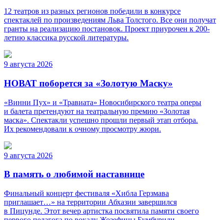
12 театров из разных регионов победили в конкурсе
спектаклей по произведениям Льва Толстого. Все они получат
гранты на реализацию постановок. Проект приурочен к 200-
летию классика русской литературы.
9 августа 2026
НОВАТ поборется за «Золотую Маску»
«Винни Пух» и «Травиата» Новосибирского театра оперы
и балета претендуют на театральную премию «Золотая
маска». Спектакли успешно прошли первый этап отбора.
Их рекомендовали к очному просмотру жюри.
9 августа 2026
В память о любимой наставнице
Финальный концерт фестиваля «Хибла Герзмава
приглашает…» на территории Абхазии завершился
в Пицунде. Этот вечер артистка посвятила памяти своего
первого педагога по вокалу Жозефины Бумбуриди.