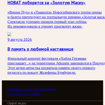
НОВАТ поборется за «Золотую Маску»
«Винни Пух» и «Травиата» Новосибирского театра оперы
и балета претендуют на театральную премию «Золотая маск
Спектакли успешно прошли первый этап отбора.
Их рекомендовали к очному просмотру жюри.
9 августа 2026
В память о любимой наставнице
Финальный концерт фестиваля «Хибла Герзмава
приглашает…» на территории Абхазии завершился в Пицунд
Этот вечер артистка посвятила памяти своего первого
педагога по вокалу Жозефины Бумбуриди.
Оставить отзыв или пожелание
Сообщить об ошибке
Орфей медиа