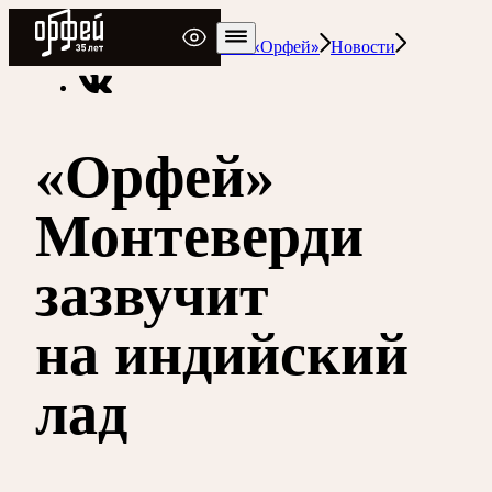
Радио Орфей
Радио классической музыки «Орфей»
Новости
«Орфей»
Монтеверди
зазвучит
на индийский
лад