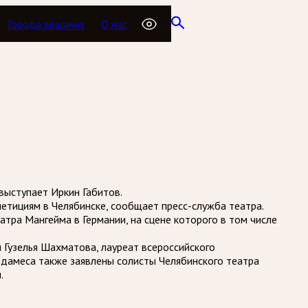
Города вещания
О нас
выступает Иркин Габитов.
етициям в Челябинске, сообщает пресс-служба театра.
тра Мангейма в Германии, на сцене которого в том числе
 Гузелья Шахматова, лауреат всероссийского
адамеса также заявлены солисты Челябинского театра
.