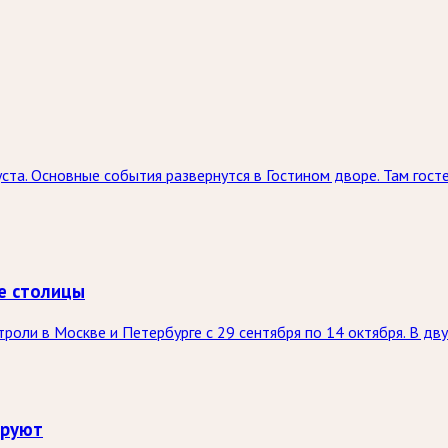
ста. Основные события развернутся в Гостином дворе. Там госте
е столицы
оли в Москве и Петербурге с 29 сентября по 14 октября. В дву
ируют