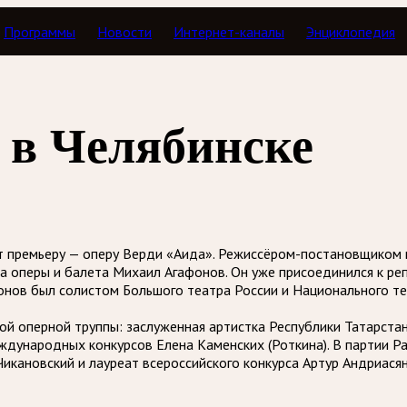
Программы
Новости
Интернет-каналы
Энциклопедия
 в Челябинске
ят премьеру — оперу Верди «Аида». Режиссёром-постановщиком 
 оперы и балета Михаил Агафонов. Он уже присоединился к реп
онов был солистом Большого театра России и Национального теа
й оперной труппы: заслуженная артистка Республики Татарстан
ждународных конкурсов Елена Каменских (Роткина). В партии Р
икановский и лауреат всероссийского конкурса Артур Андриасян