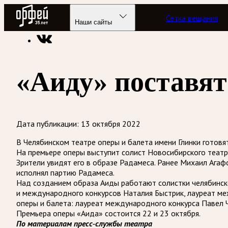
Радио Орфей
Сетка вещания
Радио классической музыки «Орфей»
Новости
Наши сайты
«Аиду» поставят
Дата публикации:
13 октября 2022
В Челябинском театре оперы и балета имени Глинки готов
На премьере оперы выступит солист Новосибирского театра
Зрители увидят его в образе Радамеса. Ранее Михаил Агаф
исполнял партию Радамеса.
Над созданием образа Аиды работают солистки челябинско
и международного конкурсов Наталия Быстрик, лауреат ме
оперы и балета: лауреат международного конкурса Павел Ч
Премьера оперы «Аида» состоится 22 и 23 октября.
По материалам пресс-службы театра