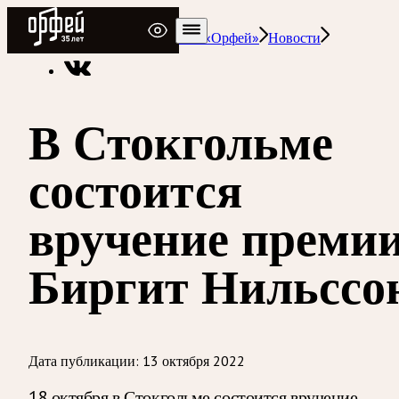
Радио Орфей
Радио классической музыки «Орфей»
Новости
В Стокгольме
состоится
вручение преми
Биргит Нильссо
Дата публикации:
13 октября 2022
18 октября в Стокгольме состоится вручение