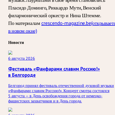
Пласидо Доминго, Риккардо Мути, Венский
филармонический оркестр и Нина Штемме.
По материалам
crescendo-magazine.be
(открывает
в новом окне)
Новости
6 августа 2026
Фестиваль «Фанфарами славим Россию!»
в Белгороде
Белгород принял фестиваль отечественной духовой музыки
«Фанфарами славим Россию!». Концерт смотра состоялся
5 августа — в День освобождения города от немецко-
фашистских захватчиков и в День города.