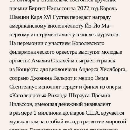
премии Биргит Нильссон за 2022 год. Король
Швеции Карл XVI Густав передаст награду
американскому виолончелисту Йо-Йо Ма —
первому инструменталисту в числе лауреатов.
На церемонии с участием Королевского
филармонического оркестра выступят молодые
артисты: Амалия Сталхейм сыграет отрывок
из Концерта для виолончели Андерса Хиллборга,
сопрано Джоанна Вальрот и меццо Эмма
Свентелиус исполнят терцет и финал из оперы
«Кавалер розы» Рихарда Штрауса. Премия
Нильссон, имеющая денежный эквивалент
в размере 1 миллиона долларов США, вручается
музыкантам за особый вклад в развитие мировой
музыки. Лауреатами в своё время становились