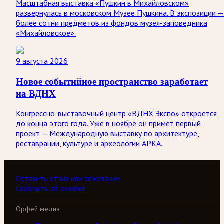
Масштабная выставка «Пушкин в Михайловском»
развернулась в московском Музее Пушкина. В экспозиции —
более сотни предметов из фондов музея-заповедника
«Михайловское».
9 августа 2026
Новое событийное пространство заработает
на ВДНХ
Конгрессно-выставочный центр «ВДНХ Экспо» откроется
до конца этого года. Уже в ноябре он примет первый
проект — Международную выставку по архитектуре,
реставрации, культуре и археологии АРКА.
Оставить отзыв или пожелание
Сообщить об ошибке
Орфей медиа