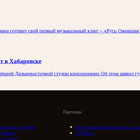
ана готовит свой первый музыкальный клип — «Русь. Ожившая 
т в Хабаровске
дённой Дальневосточной студии кинохроники. Об этом заявил г
Партнеры
адиоцентр Орфей
Российская библиотечная ассо
 Орфей
///ТРАКТ
а Орфей