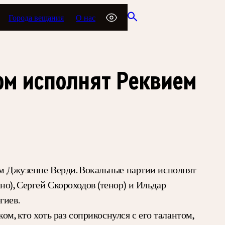
Города вещания
О нас
ком исполнят Реквием
ем Джузеппе Верди. Вокальные партии исполнят
о), Сергей Скороходов (тенор) и Ильдар
гиев.
ом, кто хоть раз соприкоснулся с его талантом,