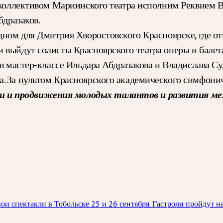
 коллективом Мариинского театра исполним Реквием В
бдразаков.
дном для Дмитрия Хворостовского Красноярске, где о
 выйдут солисты Красноярского театра оперы и бале
 в мастер-классе Ильдара Абдразакова и Владислава С
. За пультом Красноярского академического симфони
 и продвижения молодых талантов и развития ме
и спектакли в Тобольске 25 и 26 сентября. Гастроли пройдут н