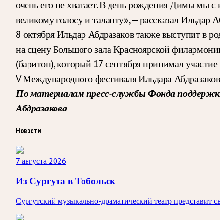
очень его не хватает. В день рождения Димы мы с
великому голосу и таланту», — рассказал Ильдар А
8 октября Ильдар Абдразаков также выступит в ро
на сцену Большого зала Красноярской филармонии
(баритон), который 17 сентября принимал участие
V Международного фестиваля Ильдара Абдразакова
По материалам пресс-службы Фонда поддержки
Абдразакова
Новости
7 августа 2026
Из Сургута в Тобольск
Сургутский музыкально-драматический театр представит сво