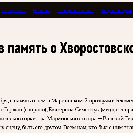
Программы
Новости
Интернет-каналы
Энциклопедия
в память о Хворостовс
ября, в память о нём в Мариинском-2 прозвучит Рекви
 Сержан (сопрано), Екатерина Семенчук (меццо-сопран
нического оркестра Мариинского театра — Валерий Гер
 сцену, быть его другом. Всем нам, кто был с ним знак