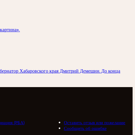
картина».
убернатор Хабаровского края Дмитрий Демешин. До конца
циация (РБА)
Оставить отзыв или пожелание
Сообщить об ошибке