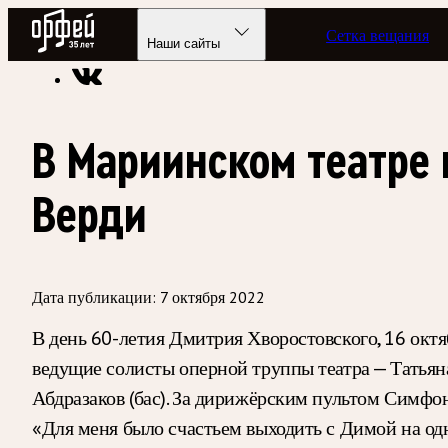
Радио Орфей
Сетка вещания
Радио классической музыки «Орфей»
Новости
Наши сайты
В Мариинском театре 
Верди
Дата публикации:
7 октября 2022
В день 60-летия Дмитрия Хворостовского, 16 окт
ведущие солисты оперной труппы театра — Татьяна
Абдразаков (бас). За дирижёрским пультом Симфо
«Для меня было счастьем выходить с Димой на одну