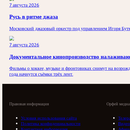
7 августа 2026
Русь в ритме джаза
Московский джазовый оркестр под управлением Игоря Бутм
7 августа 2026
Документальное кинопроизводство налаживаю
Фильмы о хоккее, музыке и фронтовиках снимут на возрож
года начнутся съёмки трёх лент.
Правовая информация
Орфей медиа
Условия использования сайта
Телер
Политика конфиденциальности
Видео
Контактная информация
Афиш