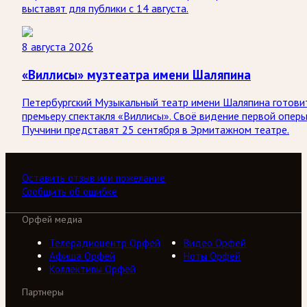
выставят для публики с 14 августа.
8 августа 2026
«Виллисы» музтеатра имени Шаляпина
Петербургский Музыкальный театр имени Шаляпина готови
премьеру спектакля «Виллисы». Своё видение первой опер
Пуччини представят 25 сентября в Эрмитажном театре.
Оставить отзыв или пожелание
Сообщить об ошибке
Орфей медиа
Телерадиоцентр Орфей
Видео Орфей
Афиша Орфей
Ноты Орфей
Коллективы Орфей
Партнеры