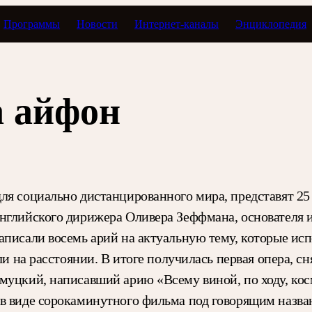
Программы
Новости
Интернет-каналы
Энциклопедия
а айфон
ля социально дистанцированного мира, представят 25 
нглийского дирижера Оливера Зеффмана, основателя 
аписали восемь арий на актуальную тему, которые ис
ли на расстоянии. В итоге получилась первая опера, сн
муцкий, написавший арию «Всему виной, по ходу, кос
в виде сорокаминутного фильма под говорящим назва