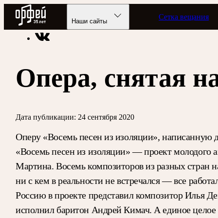
Радио Орфей
Сетка вещания
Радио классической музыки «Орфей»
Новости
Наши сайты
Опера, снятая н
Дата публикации:
24 сентября 2020
Оперу «Восемь песен из изоляции», написанную д
«Восемь песен из изоляции» — проект молодого а
Мартина. Восемь композиторов из разных стран н
ни с кем в реальности не встречался — все работа
Россию в проекте представил композитор Илья Де
исполнил баритон Андрей Кимач. А единое целое 