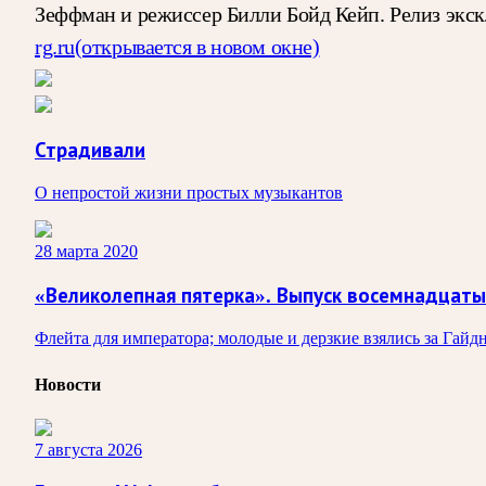
Зеффман и режиссер Билли Бойд Кейп. Релиз экскл
rg.ru
(открывается в новом окне)
Страдивали
О непростой жизни простых музыкантов
28 марта 2020
«Великолепная пятерка». Выпуск восемнадцат
Флейта для императора; молодые и дерзкие взялись за Гайд
Новости
7 августа 2026