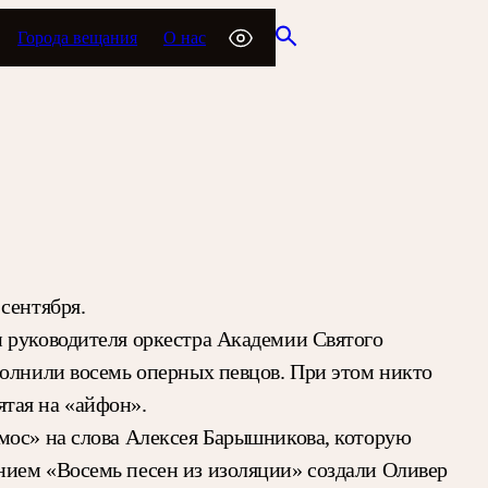
Города вещания
О нас
сентября.
и руководителя оркестра Академии Святого
полнили восемь оперных певцов. При этом никто
ятая на «айфон».
мос» на слова Алексея Барышникова, которую
нием «Восемь песен из изоляции» создали Оливер