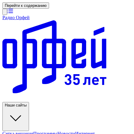
Перейти к содержанию
Радио Орфей
Наши сайты
Сетка вещания
Программы
Новости
Интернет-