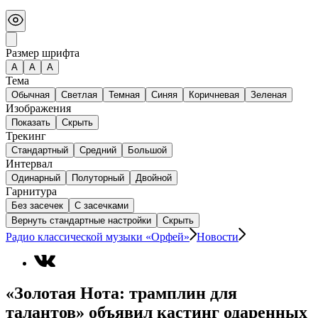
Размер шрифта
А
A
A
Тема
Обычная
Светлая
Темная
Синяя
Коричневая
Зеленая
Изображения
Показать
Скрыть
Трекинг
Стандартный
Средний
Большой
Интервал
Одинарный
Полуторный
Двойной
Гарнитура
Без засечек
С засечками
Вернуть стандартные настройки
Скрыть
Радио классической музыки «Орфей»
Новости
«Золотая Нота: трамплин для
талантов» объявил кастинг одаренных