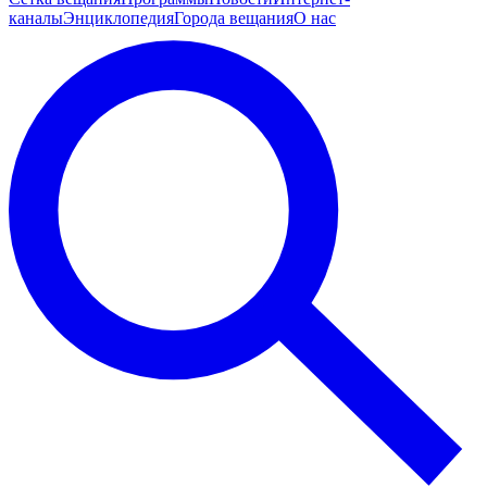
каналы
Энциклопедия
Города вещания
О нас