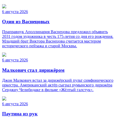
6 августа 2026
Один из Васнецовых
Праправнук Аполлинария Васнецова предложил объявить
2031 годом художника в честь 175-летия со дня его рождения.
Младший брат Виктора Васнецова считается мастером
исторического пейзажа и старой Москвы.
6 августа 2026
Малкович стал дирижёром
Джон Малкович встал за дирижёрский пульт симфонического
оркестра. Американский актёр сыграл румынского дирижёра
Серджиу Челибидаке в фильме «Жёлтый галстук».
6 августа 2026
Паутина из рук