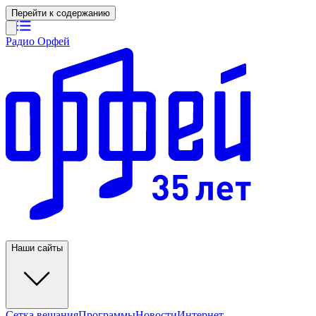
Перейти к содержанию
Радио Орфей
Наши сайты
Сетка вещания
Программы
Новости
Интернет-