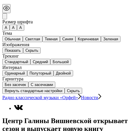
Размер шрифта
А
A
A
Тема
Обычная
Светлая
Темная
Синяя
Коричневая
Зеленая
Изображения
Показать
Скрыть
Трекинг
Стандартный
Средний
Большой
Интервал
Одинарный
Полуторный
Двойной
Гарнитура
Без засечек
С засечками
Вернуть стандартные настройки
Скрыть
Радио классической музыки «Орфей»
Новости
Центр Галины Вишневской открывает
сезон и выпускает новую книгу