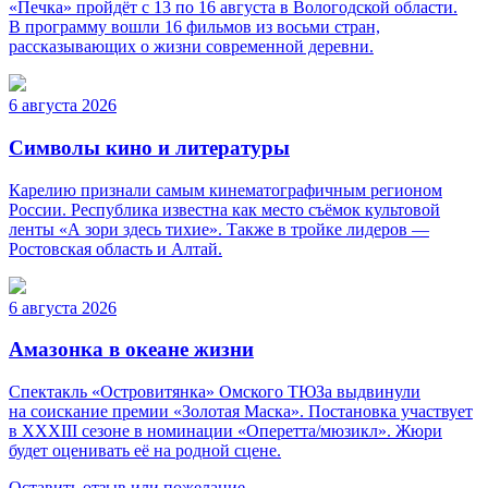
«Печка» пройдёт с 13 по 16 августа в Вологодской области.
В программу вошли 16 фильмов из восьми стран,
рассказывающих о жизни современной деревни.
6 августа 2026
Символы кино и литературы
Карелию признали самым кинематографичным регионом
России. Республика известна как место съёмок культовой
ленты «А зори здесь тихие». Также в тройке лидеров —
Ростовская область и Алтай.
6 августа 2026
Амазонка в океане жизни
Спектакль «Островитянка» Омского ТЮЗа выдвинули
на соискание премии «Золотая Маска». Постановка участвует
в XXXIII сезоне в номинации «Оперетта/мюзикл». Жюри
будет оценивать её на родной сцене.
Оставить отзыв или пожелание