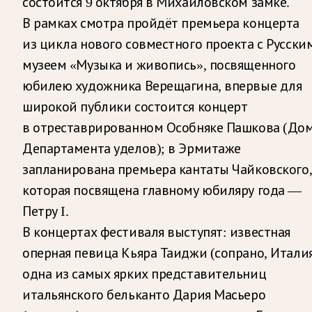
состоится 9 октября в Михайловском замке.
В рамках смотра пройдёт премьера концерта
из цикла нового совместного проекта с Русски
музеем «Музыка и живопись», посвященного
юбилею художника Верещагина, впервые для
широкой публики состоится концерт
в отреставрированном Особняке Пашкова (До
Департамента уделов); в Эрмитаже
запланирована премьера кантаты Чайковского
которая посвящена главному юбиляру года —
Петру I.
В концертах фестиваля выступят: известная
оперная певица Кьяра Таиджи (сопрано, Италия
одна из самых ярких представительниц
итальянского бельканто Дария Масьеро