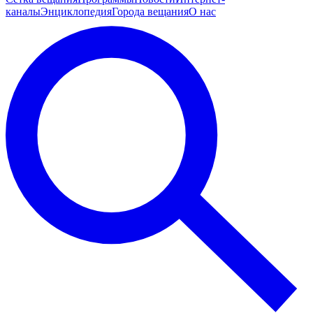
каналы
Энциклопедия
Города вещания
О нас