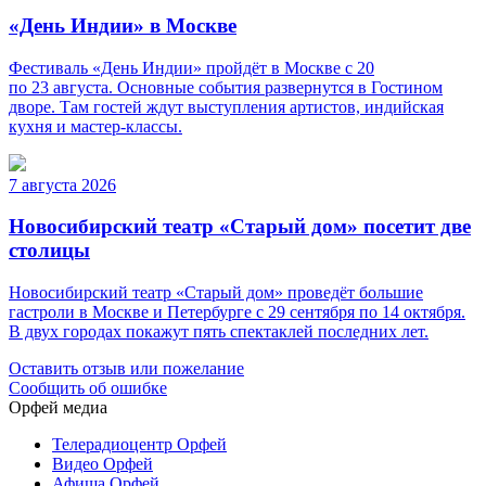
«День Индии» в Москве
Фестиваль «День Индии» пройдёт в Москве с 20
по 23 августа. Основные события развернутся в Гостином
дворе. Там гостей ждут выступления артистов, индийская
кухня и мастер-классы.
7 августа 2026
Новосибирский театр «Старый дом» посетит две
столицы
Новосибирский театр «Старый дом» проведёт большие
гастроли в Москве и Петербурге с 29 сентября по 14 октября.
В двух городах покажут пять спектаклей последних лет.
Оставить отзыв или пожелание
Сообщить об ошибке
Орфей медиа
Телерадиоцентр Орфей
Видео Орфей
Афиша Орфей