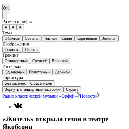
Размер шрифта
А
A
A
Тема
Обычная
Светлая
Темная
Синяя
Коричневая
Зеленая
Изображения
Показать
Скрыть
Трекинг
Стандартный
Средний
Большой
Интервал
Одинарный
Полуторный
Двойной
Гарнитура
Без засечек
С засечками
Вернуть стандартные настройки
Скрыть
Радио классической музыки «Орфей»
Новости
«Жизель» открыла сезон в театре
Якобсона