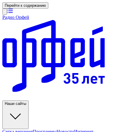
Перейти к содержанию
Радио Орфей
Наши сайты
Сетка вещания
Программы
Новости
Интернет-