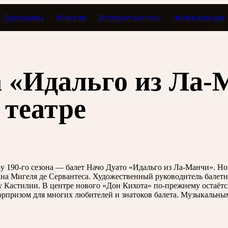
Программы
Новости
Интернет-каналы
Энциклопедия
а «Идальго из Ла-
 театре
у 190-го сезона — балет Начо Дуато «Идальго из Ла-Манчи». Но
а Мигеля де Сервантеса. Художественный руководитель балетно
 Кастилии. В центре нового «Дон Кихота» по-прежнему остаётс
сюрпризом для многих любителей и знатоков балета. Музыкальн