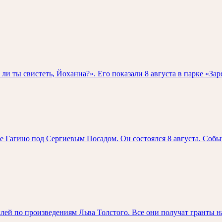
и ты свистеть, Йоханна?». Его показали 8 августа в парке «За
е Гагино под Сергиевым Посадом. Он состоялся 8 августа. Соб
клей по произведениям Льва Толстого. Все они получат гранты 