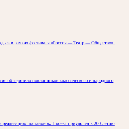
рядье» в рамках фестиваля «Россия — Театр — Общество».
ытие объединило поклонников классического и народного
на реализацию постановок. Проект приурочен к 200-летию