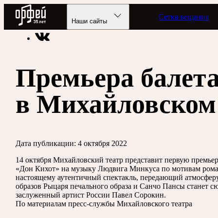
Радио Орфей
Сетка вещания
Радио классической музыки «Орфей»
Новости
Наши сайты
Премьера балет
в Михайловском
Дата публикации:
4 октября 2022
14 октября Михайловский театр представит первую премьер
«Дон Кихот» на музыку Людвига Минкуса по мотивам роман
настоящему аутентичный спектакль, передающий атмосферу
образов Рыцаря печального образа и Санчо Пансы станет 
заслуженный артист России Павел Сорокин.
По материалам пресс-службы Михайловского театра