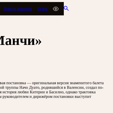
Города вещания
О нас
Манчи»
вая постановка — оригинальная версия знаменитого балета
й труппы Начо Дуато, родившийся в Валенсии, создал по-
я история любви Китерии и Басилио, однако трактовка
ым руководителем и дирижёром постановки выступит