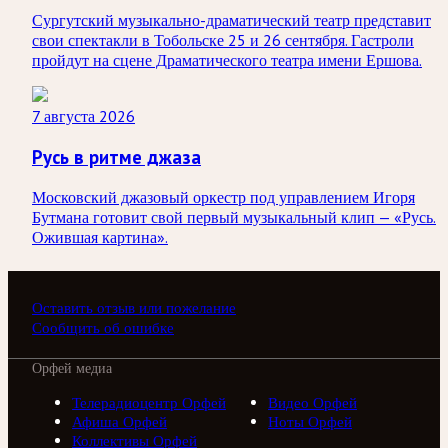
Сургутский музыкально-драматический театр представит
свои спектакли в Тобольске 25 и 26 сентября. Гастроли
пройдут на сцене Драматического театра имени Ершова.
7 августа 2026
Русь в ритме джаза
Московский джазовый оркестр под управлением Игоря
Бутмана готовит свой первый музыкальный клип — «Русь.
Ожившая картина».
Оставить отзыв или пожелание
Сообщить об ошибке
Орфей медиа
Телерадиоцентр Орфей
Видео Орфей
Афиша Орфей
Ноты Орфей
Коллективы Орфей