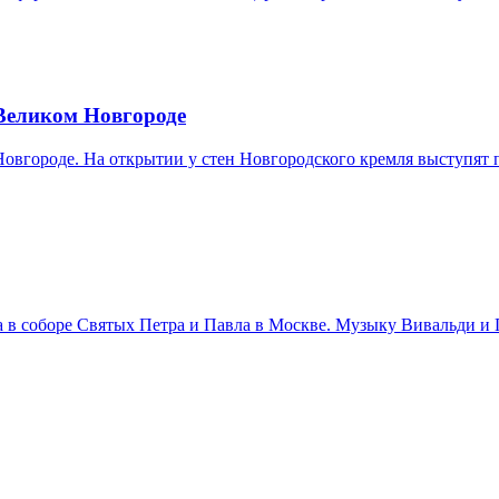
 Великом Новгороде
 Новгороде. На открытии у стен Новгородского кремля выступя
ста в соборе Святых Петра и Павла в Москве. Музыку Вивальди