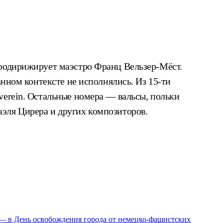
продирижирует маэстро Франц Вельзер-Мёст.
анном контексте не исполнялись. Из 15-ти
verein. Остальные номера — вальсы, польки
эля Цирера и других композиторов.
 — в День освобождения города от немецко-фашистских