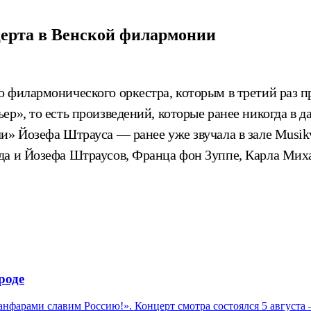
церта в Венской филармонии
о филармонического оркестра, которым в третий раз 
р», то есть произведений, которые ранее никогда в д
и» Йозефа Штрауса — ранее уже звучала в зале Musik
да и Йозефа Штраусов, Франца фон Зуппе, Карла Миха
роде
нфарами славим Россию!». Концерт смотра состоялся 5 августа