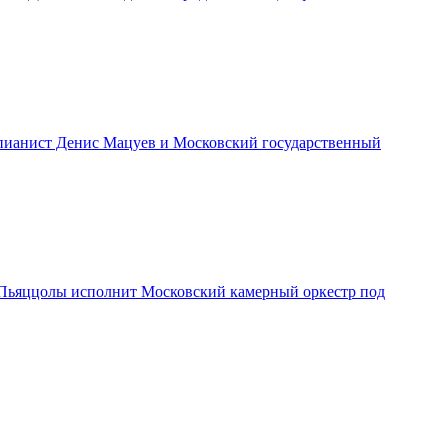
т пианист Денис Мацуев и Московский государственный
 и Пьяццолы исполнит Московский камерный оркестр под