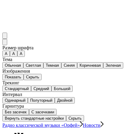
Размер шрифта
А
A
A
Тема
Обычная
Светлая
Темная
Синяя
Коричневая
Зеленая
Изображения
Показать
Скрыть
Трекинг
Стандартный
Средний
Большой
Интервал
Одинарный
Полуторный
Двойной
Гарнитура
Без засечек
С засечками
Вернуть стандартные настройки
Скрыть
Радио классической музыки «Орфей»
Новости