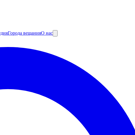
едия
Города вещания
О нас