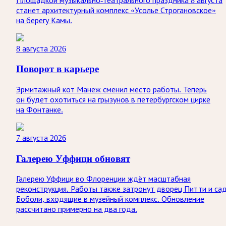
Площадкой музыкально-театрального праздника 8 августа
станет архитектурный комплекс «Усолье Строгановское»
на берегу Камы.
8 августа 2026
Поворот в карьере
Эрмитажный кот Манеж сменил место работы. Теперь
он будет охотиться на грызунов в петербургском цирке
на Фонтанке.
7 августа 2026
Галерею Уффици обновят
Галерею Уффици во Флоренции ждёт масштабная
реконструкция. Работы также затронут дворец Питти и са
Боболи, входящие в музейный комплекс. Обновление
рассчитано примерно на два года.