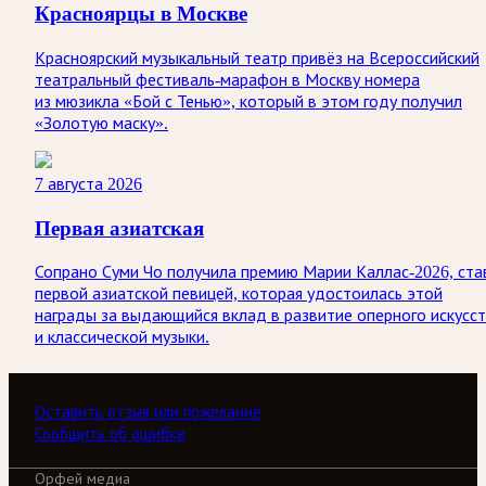
Красноярцы в Москве
Красноярский музыкальный театр привёз на Всероссийский
театральный фестиваль-марафон в Москву номера
из мюзикла «Бой с Тенью», который в этом году получил
«Золотую маску».
7 августа 2026
Первая азиатская
Сопрано Суми Чо получила премию Марии Каллас-2026, ста
первой азиатской певицей, которая удостоилась этой
награды за выдающийся вклад в развитие оперного искусс
и классической музыки.
Оставить отзыв или пожелание
Сообщить об ошибке
Орфей медиа