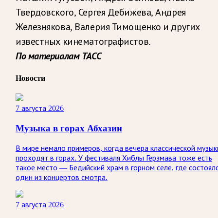
Твердовского, Сергея Дебижева, Андрея
Железнякова, Валерия Тимощенко и других
известных кинематографистов.
По материалам ТАСС
Новости
7 августа 2026
Музыка в горах Абхазии
В мире немало примеров, когда вечера классической музык
проходят в горах. У фестиваля Хиблы Герзмава тоже есть
такое место — Бедийский храм в горном селе, где состоял
один из концертов смотра.
7 августа 2026