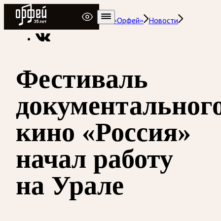
Радио Орфей
Радио классической музыки «Орфей»
Новости
Фестиваль
документальног
кино «Россия»
начал работу
на Урале