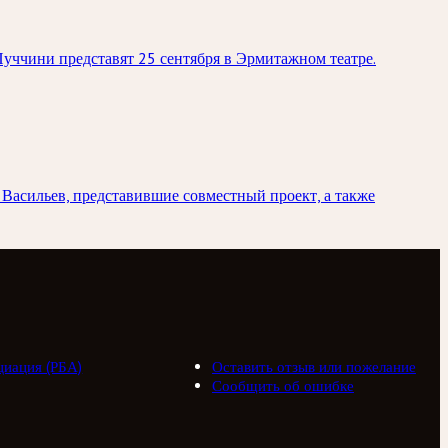
уччини представят 25 сентября в Эрмитажном театре.
Васильев, представившие совместный проект, а также
циация (РБА)
Оставить отзыв или пожелание
Сообщить об ошибке