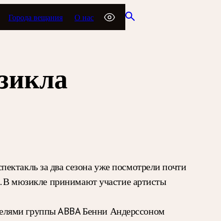
Города вещания
О нас
зикла
ектакль за два сезона уже посмотрели почти
з. В мюзикле принимают участие артисты
телями группы ABBA Бенни Андерссоном