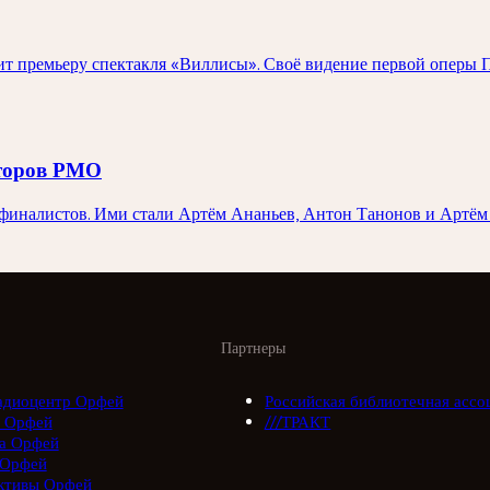
 премьеру спектакля «Виллисы». Своё видение первой оперы П
иторов РМО
иналистов. Ими стали Артём Ананьев, Антон Танонов и Артём 
Партнеры
адиоцентр Орфей
Российская библиотечная ассо
 Орфей
///ТРАКТ
а Орфей
 Орфей
ктивы Орфей