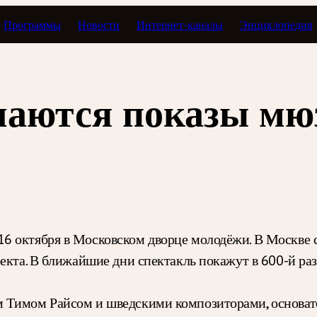
Программы
Новости
Интернет-каналы
Энциклопедия
шаются показы мю
 октября в Московском дворце молодёжи. В Москве сп
оекта. В ближайшие дни спектакль покажут в 600-й ра
м Тимом Райсом и шведскими композиторами, основа