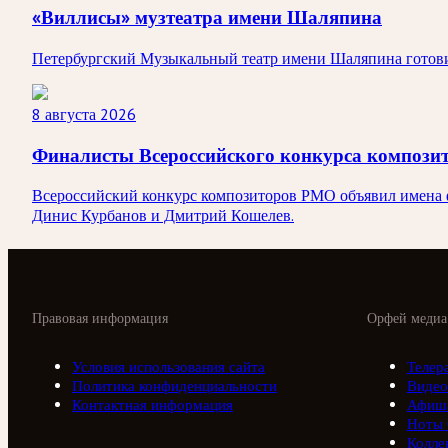
«Виллисы» музтеатра имени Шаляпина
Петербургский Музыкальный театр имени Шаляпина готовит
8 августа 2026
Финалисты Всероссийского конкурса композ
Всероссийский конкурс композиторов РМО объявил имена ф
Динис Курбанов и Дмитрий Кошелев.
Правовая информация
Орфей медиа
Условия использования сайта
Телер
Политика конфиденциальности
Видео
Контактная информация
Афиш
Ноты
Колле