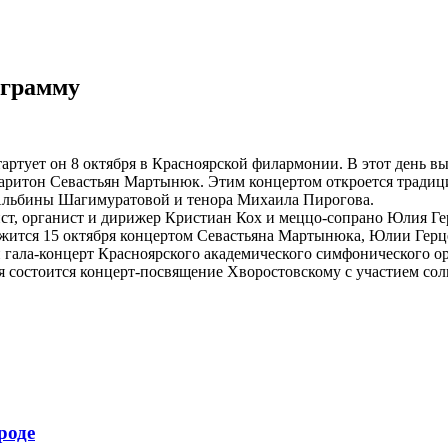
ограмму
ртует он 8 октября в Красноярской филармонии. В этот день вы
 баритон Севастьян Мартынюк. Этим концертом откроется тради
Альбины Шагимуратовой и тенора Михаила Пирогова.
нист, органист и дирижер Кристиан Кох и меццо-сопрано Юлия Г
жится 15 октября концертом Севастьяна Мартынюка, Юлии Герц
й гала-концерт Красноярского академического симфонического 
 состоится концерт-посвящение Хворостовскому с участием соли
роде