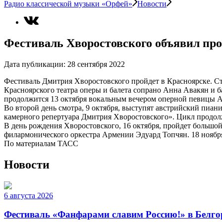
Радио классической музыки «Орфей»
Новости
Фестиваль Хворостовского объявил пр
Дата публикации:
28 сентября 2022
Фестиваль Дмитрия Хворостовского пройдет в Красноярске. Ста
Красноярского театра оперы и балета сопрано Анна Авакян и
продолжится 13 октября вокальным вечером оперной певицы 
Во второй день смотра, 9 октября, выступят австрийский пиа
камерного репертуара Дмитрия Хворостовского». Цикл продол
В день рождения Хворостовского, 16 октября, пройдет большо
филармонического оркестра Армении Эдуард Топчян. 18 ноября
По материалам ТАСС
Новости
6 августа 2026
Фестиваль «Фанфарами славим Россию!» в Белго