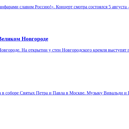
нфарами славим Россию!». Концерт смотра состоялся 5 августа
 Великом Новгороде
 Новгороде. На открытии у стен Новгородского кремля выступя
ста в соборе Святых Петра и Павла в Москве. Музыку Вивальди