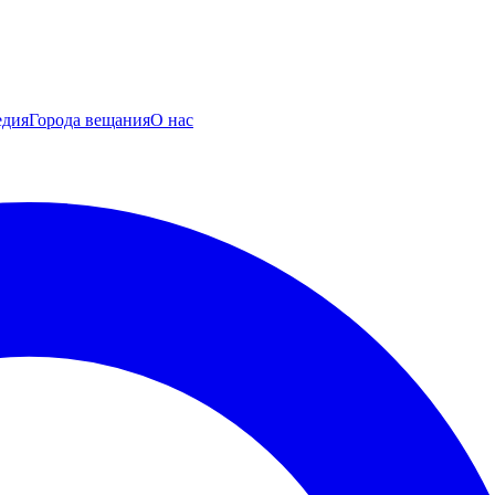
едия
Города вещания
О нас