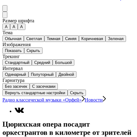
Размер шрифта
А
A
A
Тема
Обычная
Светлая
Темная
Синяя
Коричневая
Зеленая
Изображения
Показать
Скрыть
Трекинг
Стандартный
Средний
Большой
Интервал
Одинарный
Полуторный
Двойной
Гарнитура
Без засечек
С засечками
Вернуть стандартные настройки
Скрыть
Радио классической музыки «Орфей»
Новости
Цюрихская опера посадит
оркестрантов в километре от зрителей