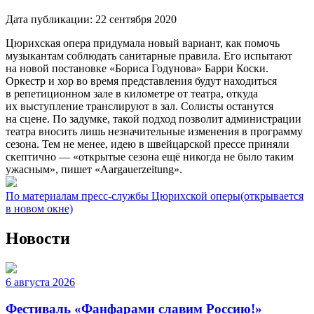
Дата публикации:
22 сентября 2020
Цюрихская опера придумала новый вариант, как помочь
музыкантам соблюдать санитарные правила. Его испытают
на новой постановке «Бориса Годунова» Барри Коски.
Оркестр и хор во время представления будут находиться
в репетиционном зале в километре от театра, откуда
их выступление транслируют в зал. Солисты останутся
на сцене. По задумке, такой подход позволит администрации
театра вносить лишь незначительные изменения в программу
сезона. Тем не менее, идею в швейцарской прессе приняли
скептично — «открытые сезона ещё никогда не было таким
ужасным», пишет «Aargauerzeitung».
По материалам пресс-службы Цюрихской оперы
(открывается
в новом окне)
Новости
6 августа 2026
Фестиваль «Фанфарами славим Россию!»