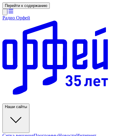
Перейти к содержанию
Радио Орфей
Наши сайты
Сетка вещания
Программы
Новости
Интернет-