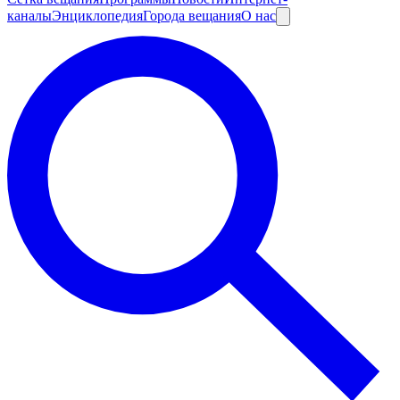
каналы
Энциклопедия
Города вещания
О нас