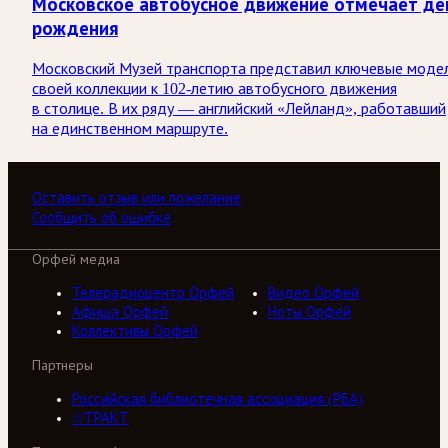
Московское автобусное движение отмечает де
рождения
Московский Музей транспорта представил ключевые моде
своей коллекции к 102-летию автобусного движения
в столице. В их ряду — английский «Лейланд», работавший
на единственном маршруте.
Оставить отзыв или пожелание
Сообщить об ошибке
Орфей медиа
Телерадиоцентр Орфей
Видео Орфей
Афиша Орфей
Ноты Орфей
Коллективы Орфей
Партнеры
Российская библиотечная ассоциация (РБА)
///ТРАКТ