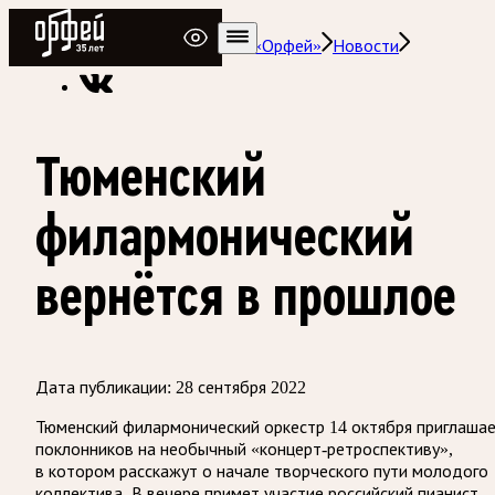
Радио Орфей
Радио классической музыки «Орфей»
Новости
Тюменский
филармонический
вернётся в прошлое
Дата публикации:
28 сентября 2022
Тюменский филармонический оркестр 14 октября приглаша
поклонников на необычный «концерт-ретроспективу»,
в котором расскажут о начале творческого пути молодого
коллектива. В вечере примет участие российский пианист