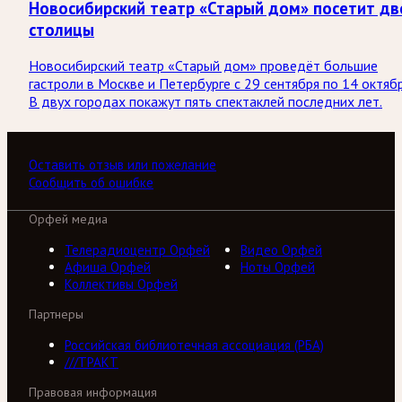
Новосибирский театр «Старый дом» посетит дв
столицы
Новосибирский театр «Старый дом» проведёт большие
гастроли в Москве и Петербурге с 29 сентября по 14 октябр
В двух городах покажут пять спектаклей последних лет.
Оставить отзыв или пожелание
Сообщить об ошибке
Орфей медиа
Телерадиоцентр Орфей
Видео Орфей
Афиша Орфей
Ноты Орфей
Коллективы Орфей
Партнеры
Российская библиотечная ассоциация (РБА)
///ТРАКТ
Правовая информация