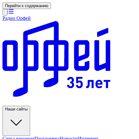
Перейти к содержанию
Радио Орфей
Наши сайты
Сетка вещания
Программы
Новости
Интернет-