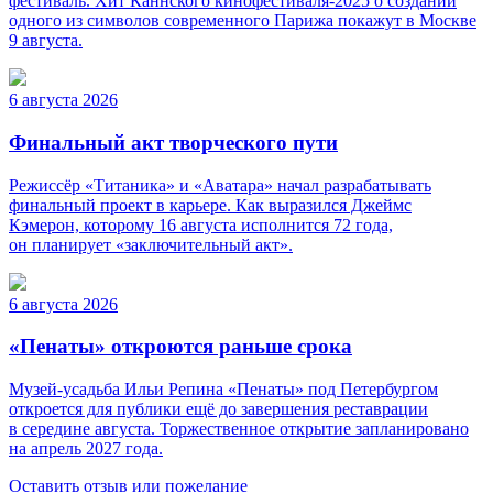
фестиваль. Хит Каннского кинофестиваля-2025 о создании
одного из символов современного Парижа покажут в Москве
9 августа.
6 августа 2026
Финальный акт творческого пути
Режиссёр «Титаника» и «Аватара» начал разрабатывать
финальный проект в карьере. Как выразился Джеймс
Кэмерон, которому 16 августа исполнится 72 года,
он планирует «заключительный акт».
6 августа 2026
«Пенаты» откроются раньше срока
Музей-усадьба Ильи Репина «Пенаты» под Петербургом
откроется для публики ещё до завершения реставрации
в середине августа. Торжественное открытие запланировано
на апрель 2027 года.
Оставить отзыв или пожелание