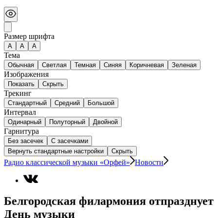
Размер шрифта
А
A
A
Тема
Обычная
Светлая
Темная
Синяя
Коричневая
Зеленая
Изображения
Показать
Скрыть
Трекинг
Стандартный
Средний
Большой
Интервал
Одинарный
Полуторный
Двойной
Гарнитура
Без засечек
С засечками
Вернуть стандартные настройки
Скрыть
Радио классической музыки «Орфей»
Новости
Белгородская филармония отпразднует
День музыки