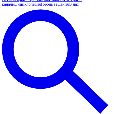
каналы
Энциклопедия
Города вещания
О нас