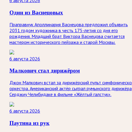
6 августа 2026
Один из Васнецовых
Праправнук Аполлинария Васнецова предложил объявить
2031 годом художника в честь 175-летия со дня его
рождения. Младший брат Виктора Васнецова считается
мастером исторического пейзажа и старой Москвы.
6 августа 2026
Малкович стал дирижёром
Джон Малкович встал за дирижёрский пульт симфоническо
оркестра. Американский актёр сыграл румынского дирижёра
Серджиу Челибидаке в фильме «Жёлтый галстук».
6 августа 2026
Паутина из рук