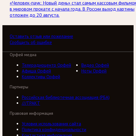
«Человек-паук: Новый день» стал самым кассовым фильмо
в мировом прокате с начала года. В России выход картины
отложен до 20 августа.
Оставить отзыв или пожелание
Сообщить об ошибке
Орфей медиа
Телерадиоцентр Орфей
Видео Орфей
Афиша Орфей
Ноты Орфей
Коллективы Орфей
Партнеры
Российская библиотечная ассоциация (РБА)
///ТРАКТ
Правовая информация
Условия использования сайта
Политика конфиденциальности
Контактная информация