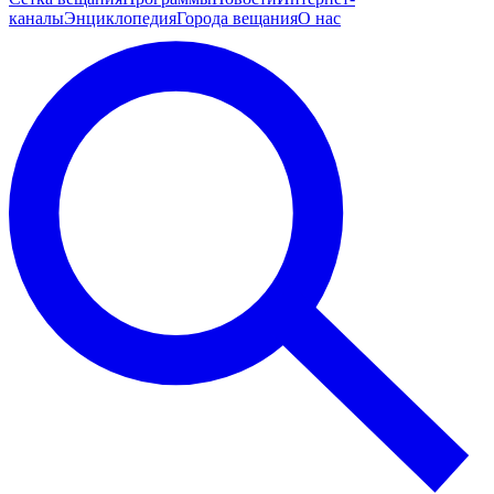
каналы
Энциклопедия
Города вещания
О нас