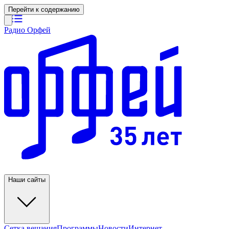
Перейти к содержанию
Радио Орфей
Наши сайты
Сетка вещания
Программы
Новости
Интернет-