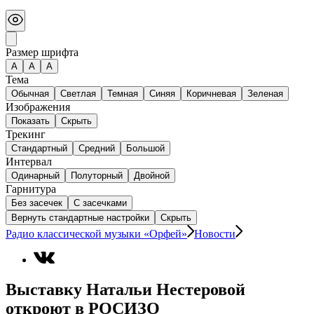
Размер шрифта
А
A
A
Тема
Обычная
Светлая
Темная
Синяя
Коричневая
Зеленая
Изображения
Показать
Скрыть
Трекинг
Стандартный
Средний
Большой
Интервал
Одинарный
Полуторный
Двойной
Гарнитура
Без засечек
С засечками
Вернуть стандартные настройки
Скрыть
Радио классической музыки «Орфей»
Новости
Выставку Натальи Нестеровой
откроют в РОСИЗО