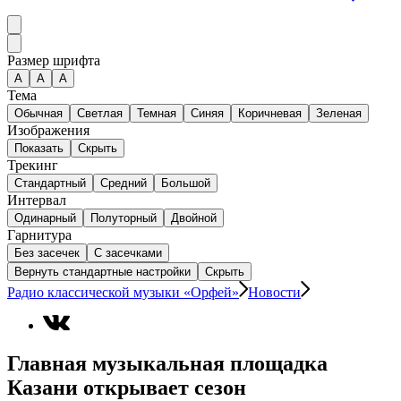
Размер шрифта
А
A
A
Тема
Обычная
Светлая
Темная
Синяя
Коричневая
Зеленая
Изображения
Показать
Скрыть
Трекинг
Стандартный
Средний
Большой
Интервал
Одинарный
Полуторный
Двойной
Гарнитура
Без засечек
С засечками
Вернуть стандартные настройки
Скрыть
Радио классической музыки «Орфей»
Новости
Главная музыкальная площадка
Казани открывает сезон