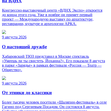
на ВДНХ
Конгрессно-выставочный центр «ВДНХ Экспо» откроется
до конца этого года. Уже в ноябре он примет первый
проект — Международную выставку по архитектуре,
реставрации, культуре и археологии АРКА.
9 августа 2026
О настоящей дружбе
Хабаровский ТЮЗ представил в Москве спектакль
«Умеешь ли ты свистеть, Йоханна?». Его показали 8 августа
в парке «Зарядье» в рамках фестиваля «Россия — Театр —
Общество».
9 августа 2026
От этники до классики
Более тысячи человек посетили «Шаляпин-фестиваль» в селе
Гагино под Сергиевым Посадом. Он состоялся 8 августа.