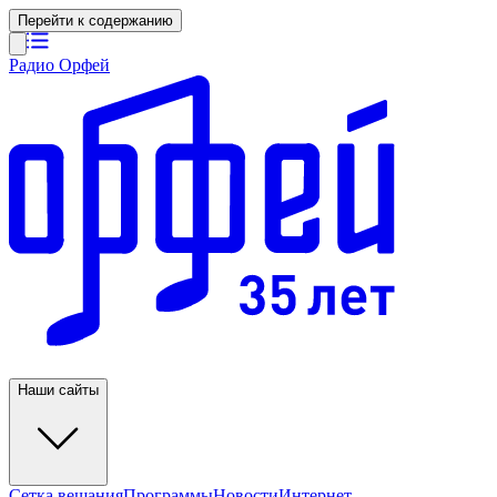
Перейти к содержанию
Радио Орфей
Наши сайты
Сетка вещания
Программы
Новости
Интернет-