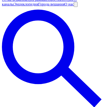
каналы
Энциклопедия
Города вещания
О нас