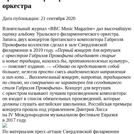
оркестра
Дата публикации:
21 сентября 2020
Влиятельный журнал «BBC Music Magazine» дал высочайшую
оценку альбому Уральского филармонического оркестра.
Запись двух концертов британского композитора Габриэля
Прокофьева коллектив сделал в зале Свердловской
филармонии в 2019 году.
«Первый концерт для вертушек
с оркестром Габриэля Прокофьева объединяет старые
и новые традиции, казалось бы, противоположных культур»,
— поясняет издание. —
«Однако он представляет собой
большее, нежели просто смесь академического направления
и хип-хопа… Виолончельный концерт, напротив, традиционен
по стилю, но совершенно не характерен для сегодняшнего
стиля Габриэля Прокофьева».
Концерт для вертушек
с оркестром называют лучшим произведением композитора:
он входит в список обязательных произведений, которые
должны слушать английские школьники. Российская премьера
концерта прошла под управлением Дмитрия Лисса
на IV Международном музыкальном фестивале Евразия
в 2017 году.
По материалам пресс-атташе Свердловской филармонии