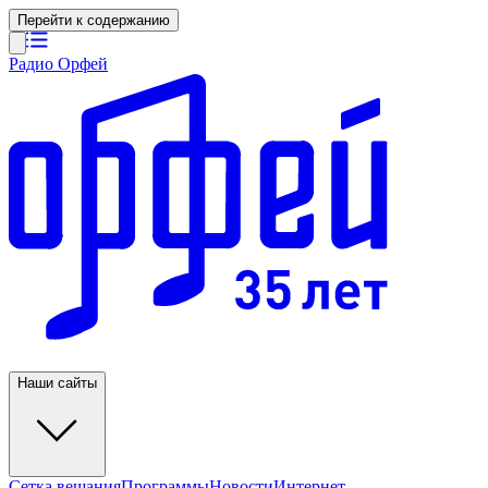
Перейти к содержанию
Радио Орфей
Наши сайты
Сетка вещания
Программы
Новости
Интернет-