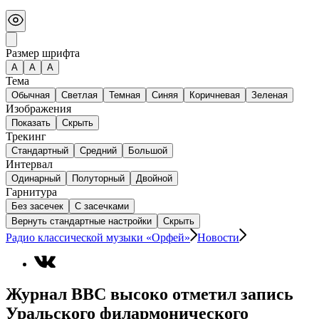
Размер шрифта
А
A
A
Тема
Обычная
Светлая
Темная
Синяя
Коричневая
Зеленая
Изображения
Показать
Скрыть
Трекинг
Стандартный
Средний
Большой
Интервал
Одинарный
Полуторный
Двойной
Гарнитура
Без засечек
С засечками
Вернуть стандартные настройки
Скрыть
Радио классической музыки «Орфей»
Новости
Журнал ВВС высоко отметил запись
Уральского филармонического