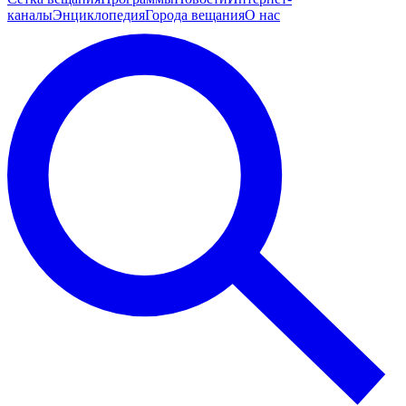
каналы
Энциклопедия
Города вещания
О нас