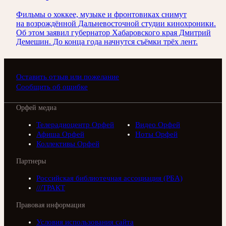
Фильмы о хоккее, музыке и фронтовиках снимут
на возрождённой Дальневосточной студии кинохроники.
Об этом заявил губернатор Хабаровского края Дмитрий
Демешин. До конца года начнутся съёмки трёх лент.
Оставить отзыв или пожелание
Сообщить об ошибке
Орфей медиа
Телерадиоцентр Орфей
Видео Орфей
Афиша Орфей
Ноты Орфей
Коллективы Орфей
Партнеры
Российская библиотечная ассоциация (РБА)
///ТРАКТ
Правовая информация
Условия использования сайта