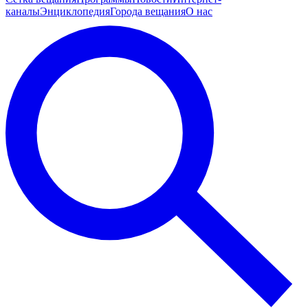
каналы
Энциклопедия
Города вещания
О нас