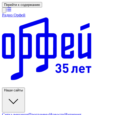
Перейти к содержанию
Радио Орфей
Наши сайты
Сетка вещания
Программы
Новости
Интернет-