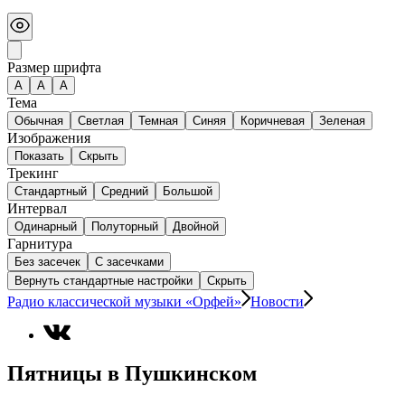
Размер шрифта
А
A
A
Тема
Обычная
Светлая
Темная
Синяя
Коричневая
Зеленая
Изображения
Показать
Скрыть
Трекинг
Стандартный
Средний
Большой
Интервал
Одинарный
Полуторный
Двойной
Гарнитура
Без засечек
С засечками
Вернуть стандартные настройки
Скрыть
Радио классической музыки «Орфей»
Новости
Пятницы в Пушкинском