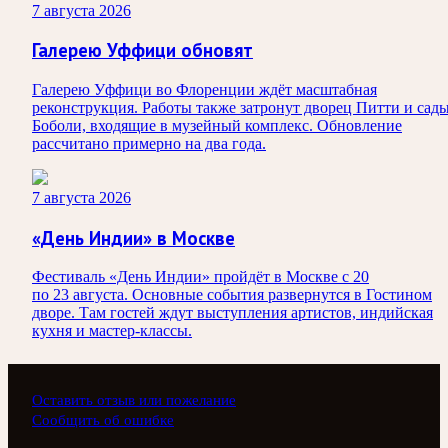
7 августа 2026
Галерею Уффици обновят
Галерею Уффици во Флоренции ждёт масштабная
реконструкция. Работы также затронут дворец Питти и сад
Боболи, входящие в музейный комплекс. Обновление
рассчитано примерно на два года.
7 августа 2026
«День Индии» в Москве
Фестиваль «День Индии» пройдёт в Москве с 20
по 23 августа. Основные события развернутся в Гостином
дворе. Там гостей ждут выступления артистов, индийская
кухня и мастер-классы.
Оставить отзыв или пожелание
Сообщить об ошибке