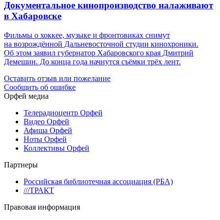
Документальное кинопроизводство налаживают
в Хабаровске
Фильмы о хоккее, музыке и фронтовиках снимут
на возрождённой Дальневосточной студии кинохроники.
Об этом заявил губернатор Хабаровского края Дмитрий
Демешин. До конца года начнутся съёмки трёх лент.
Оставить отзыв или пожелание
Сообщить об ошибке
Орфей медиа
Телерадиоцентр Орфей
Видео Орфей
Афиша Орфей
Ноты Орфей
Коллективы Орфей
Партнеры
Российская библиотечная ассоциация (РБА)
///ТРАКТ
Правовая информация