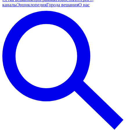
каналы
Энциклопедия
Города вещания
О нас