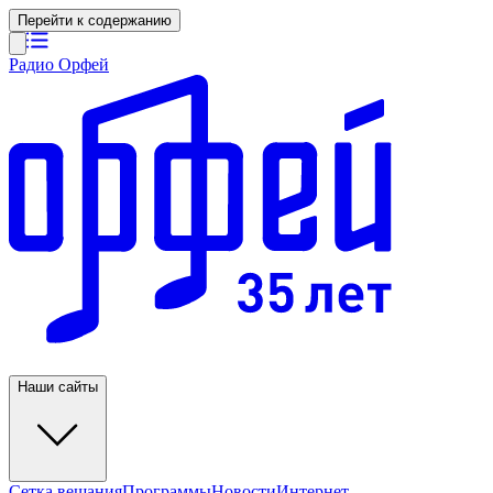
Перейти к содержанию
Радио Орфей
Наши сайты
Сетка вещания
Программы
Новости
Интернет-