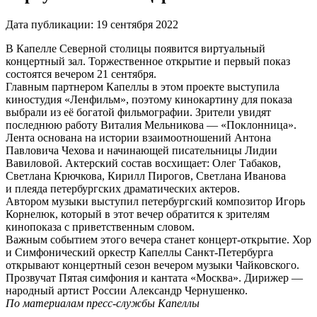
Дата публикации:
19 сентября 2022
В Капелле Северной столицы появится виртуальный
концертный зал. Торжественное открытие и первый показ
состоятся вечером 21 сентября.
Главным партнером Капеллы в этом проекте выступила
киностудия «Ленфильм», поэтому кинокартину для показа
выбрали из её богатой фильмографии. Зрители увидят
последнюю работу Виталия Мельникова — «Поклонница».
Лента основана на истории взаимоотношений Антона
Павловича Чехова и начинающей писательницы Лидии
Вавиловой. Актерский состав восхищает: Олег Табаков,
Светлана Крючкова, Кирилл Пирогов, Светлана Иванова
и плеяда петербургских драматических актеров.
Автором музыки выступил петербургский композитор Игорь
Корнелюк, который в этот вечер обратится к зрителям
кинопоказа с приветственным словом.
Важным событием этого вечера станет концерт-открытие. Хор
и Симфонический оркестр Капеллы Санкт-Петербурга
открывают концертный сезон вечером музыки Чайковского.
Прозвучат Пятая симфония и кантата «Москва». Дирижер —
народный артист России Александр Чернушенко.
По материалам пресс-службы Капеллы