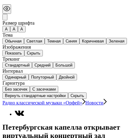
Размер шрифта
А
A
A
Тема
Обычная
Светлая
Темная
Синяя
Коричневая
Зеленая
Изображения
Показать
Скрыть
Трекинг
Стандартный
Средний
Большой
Интервал
Одинарный
Полуторный
Двойной
Гарнитура
Без засечек
С засечками
Вернуть стандартные настройки
Скрыть
Радио классической музыки «Орфей»
Новости
Петербургская капелла открывает
виртуальный концертный зал