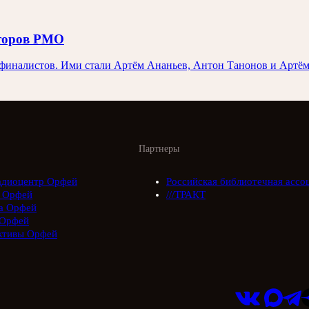
иторов РМО
иналистов. Ими стали Артём Ананьев, Антон Танонов и Артём 
Партнеры
адиоцентр Орфей
Российская библиотечная ассо
 Орфей
///ТРАКТ
а Орфей
Орфей
ктивы Орфей