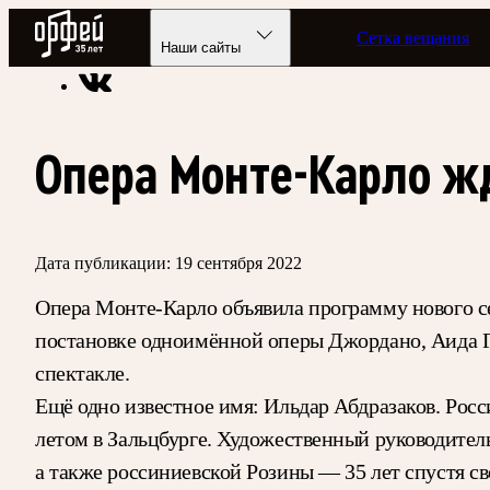
Радио Орфей
Сетка вещания
Радио классической музыки «Орфей»
Новости
Наши сайты
Опера Монте-Карло ж
Дата публикации:
19 сентября 2022
Опера Монте-Карло объявила программу нового с
постановке одноимённой оперы Джордано, Аида 
спектакле.
Ещё одно известное имя: Ильдар Абдразаков. Рос
летом в Зальцбурге. Художественный руководите
а также россиниевской Розины — 35 лет спустя св