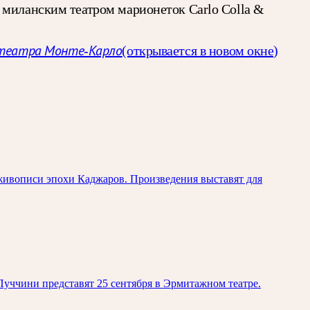
 миланским театром марионеток Carlo Colla &
театра Монте-Карло
(открывается в новом окне)
живописи эпохи Каджаров. Произведения выставят для
уччини представят 25 сентября в Эрмитажном театре.