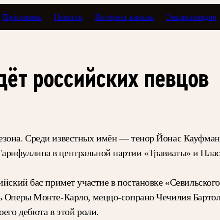
Программы
Новости
Интернет-каналы
Энциклопедия
дёт российских певцов
езона. Среди известных имён — тенор Йонас Кауфман
Гарифуллина в центральной партии «Травиаты» и Пла
сийский бас примет участие в постановке «Севильског
ль Оперы Монте-Карло, меццо-сопрано Чечилия Барто
оего дебюта в этой роли.