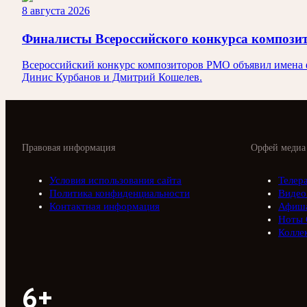
8 августа 2026
Финалисты Всероссийского конкурса композ
Всероссийский конкурс композиторов РМО объявил имена ф
Динис Курбанов и Дмитрий Кошелев.
Правовая информация
Орфей медиа
Условия использования сайта
Телер
Политика конфиденциальности
Видео
Контактная информация
Афиш
Ноты 
Колле
6+