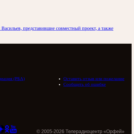
Васильев, представившие совместный проект, а также
циация (РБА)
Оставить отзыв или пожелание
Сообщить об ошибке
©
2005
-
2026
Телерадиоцентр «Орфей»