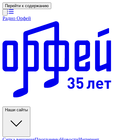
Перейти к содержанию
Радио Орфей
Наши сайты
Сетка вещания
Программы
Новости
Интернет-