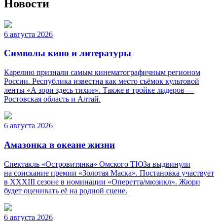
Новости
6 августа 2026
Символы кино и литературы
Карелию признали самым кинематографичным регионом
России. Республика известна как место съёмок культовой
ленты «А зори здесь тихие». Также в тройке лидеров —
Ростовская область и Алтай.
6 августа 2026
Амазонка в океане жизни
Спектакль «Островитянка» Омского ТЮЗа выдвинули
на соискание премии «Золотая Маска». Постановка участвует
в XXXIII сезоне в номинации «Оперетта/мюзикл». Жюри
будет оценивать её на родной сцене.
6 августа 2026