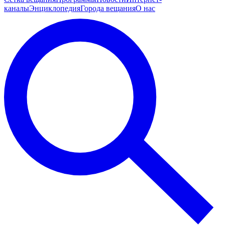
каналы
Энциклопедия
Города вещания
О нас