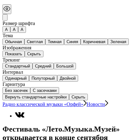
Размер шрифта
А
A
A
Тема
Обычная
Светлая
Темная
Синяя
Коричневая
Зеленая
Изображения
Показать
Скрыть
Трекинг
Стандартный
Средний
Большой
Интервал
Одинарный
Полуторный
Двойной
Гарнитура
Без засечек
С засечками
Вернуть стандартные настройки
Скрыть
Радио классической музыки «Орфей»
Новости
Фестиваль «Лето.Музыка.Музей»
открывается в конце сентября